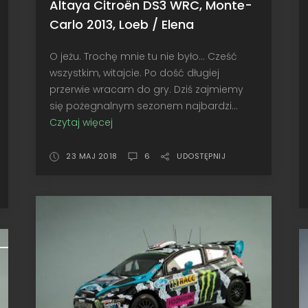
Altaya Citroën DS3 WRC, Monte-
Carlo 2013, Loeb / Elena
O jeżu. Trochę mnie tu nie było... Cześć
wszystkim, witajcie. Po dość długiej
przerwie wracam do gry. Dziś zajmiemy
się pożegnalnym sezonem najbardzi...
Czytaj więcej
Pożegnalny
sezon
mistrza
23 MAJ 2018
6
UDOSTĘPNIJ
•
Altaya
Citroën
DS3
WRC,
Monte-
Carlo
2013,
Loeb