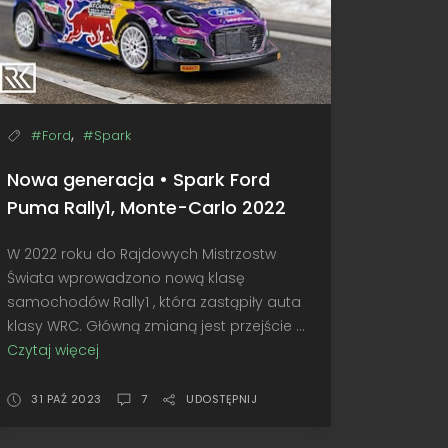
,
#Ford
#Spark
Nowa generacja • Spark Ford
Puma Rally1, Monte-Carlo 2022
W 2022 roku do Rajdowych Mistrzostw
Świata wprowadzono nową klasę
samochodów Rally1 , która zastąpiły auta
klasy WRC. Główną zmianą jest przejście ...
Czytaj więcej
Nowa
generacja
•
31 PAŹ 2023
7
UDOSTĘPNIJ
Spark
Ford