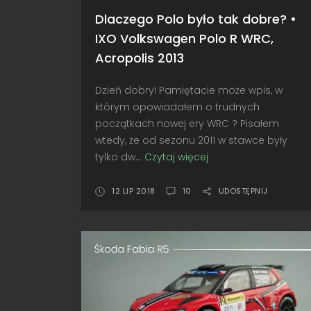
Dlaczego Polo było tak dobre? •
IXO Volkswagen Polo R WRC,
Acropolis 2013
Dzień dobry! Pamiętacie może wpis, w
którym opowiadałem o trudnych
początkach nowej ery WRC ? Pisałem
wtedy, że od sezonu 2011 w stawce były
tylko dw...
Czytaj więcej
Dlaczego
Polo
było
12 LIP 2018
10
UDOSTĘPNIJ
tak
dobre?
•
IXO
Volkswagen
Polo
R