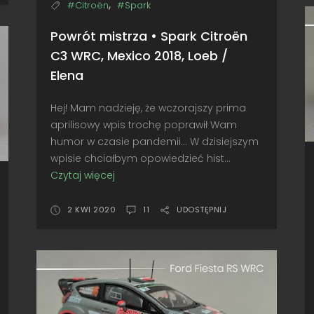
,
#Citroën
#Spark
Powrót mistrza • Spark Citroën
C3 WRC, Mexico 2018, Loeb /
Elena
Hej! Mam nadzieję, że wczorajszy prima
aprilisowy wpis trochę poprawił Wam
humor w czasie pandemii... W dzisiejszym
wpisie chciałbym opowiedzieć hist...
Czytaj więcej
Powrót
mistrza
•
2 KWI 2020
11
UDOSTĘPNIJ
Spark
Citroën
C3
WRC,
Mexico
2018,