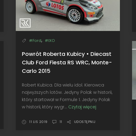
Loeb
/
Elena
,
#Ford
#IXO
Powrót Roberta Kubicy • Diecast
Club Ford Fiesta RS WRC, Monte-
Carlo 2015
Robert Kubica. Dla wielu idol. Kierowca
najwyższych lotów. Jedyny Polak w historii,
który startował w Formule 1. Jedyny Polak
w historii, który wygr...
Czytaj więcej
Powrót
Roberta
Kubicy
11 LIS 2019
11
UDOSTĘPNIJ
•
Diecast