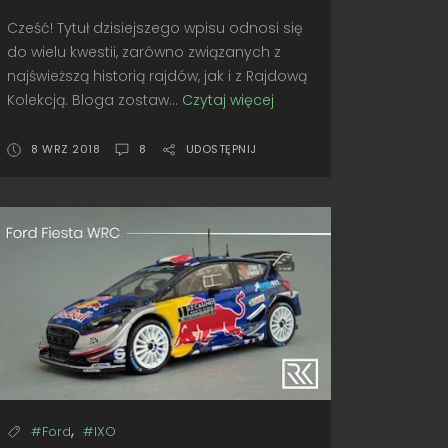
Cześć! Tytuł dzisiejszego wpisu odnosi się
do wielu kwestii, zarówno związanych z
najświeższą historią rajdów, jak i z Rajdową
Kolekcją. Bloga zostaw...
Czytaj więcej
Nowy
rozdział
•
8 WRZ 2018
8
UDOSTĘPNIJ
Altaya
Citroën
C3
WRC,
Monte-
Carlo
2017
,
#Ford
#IXO