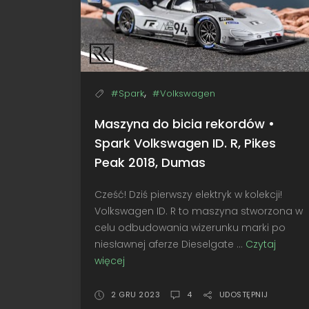
,
#Spark
#Volkswagen
Maszyna do bicia rekordów •
Spark Volkswagen ID. R, Pikes
Peak 2018, Dumas
Cześć! Dziś pierwszy elektryk w kolekcji!
Volkswagen ID. R to maszyna stworzona w
celu odbudowania wizerunku marki po
niesławnej aferze Dieselgate ...
Czytaj
więcej
Maszyna
do
bicia
2 GRU 2023
4
UDOSTĘPNIJ