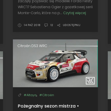
zaczęły pojawiać się modeliki Forda Fiesty
WRC'17 Sebastiena Ogier z gazetkowej serii
Monte-Carlo, które na p...
Czytaj więcej
Który
wybrać?
#8
14 PAŹ 2018
12
UDOSTĘPNIJ
-
Porównanie
IXO
vs.
Altaya
,
#Altaya
#Citroën
Pożegnalny sezon mistrza •