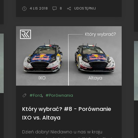
o
Jubileusz
amego
•
4 LIS 2018
8
UDOSTĘPNIJ
ońca...
Altaya
Škoda
XO
Fabia
yundai
R5,
20
Monte-
oupe
Carlo
RC,
2017
onte-
arlo
017
,
#Ford
#Porównania
Który wybrać? #8 - Porównanie
IXO vs. Altaya
Dzień dobry! Niedawno u nas w kraju