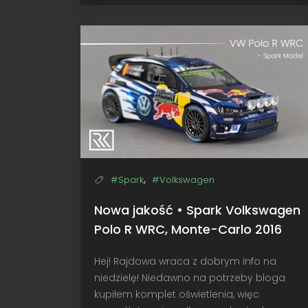
rekordów
•
Spark
Volkswagen
ID.
R,
Pikes
Peak
2018,
Dumas
,
#Spark
#Volkswagen
Nowa jakość • Spark Volkswagen
Polo R WRC, Monte-Carlo 2016
Hej! Rajdowa wraca z dobrym info na
niedzielę! Niedawno na potrzeby bloga
kupiłem komplet oświetlenia, więc