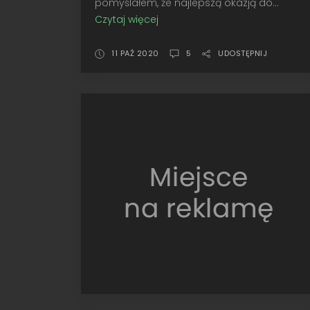
pomyślałem, że najlepszą okazją do...
Czytaj więcej
Nowa
jakość
•
11 PAŹ 2020
5
UDOSTĘPNIJ
Spark
Volkswagen
Polo
R
WRC,
Monte-
Carlo
2016