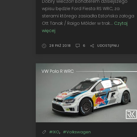
Dobry wieczór! Bohaterem dzisiejszego
wpisu będzie Ford Fiesta RS WRC, za
sterami którego zasiadła Estońska załoga
Ott Tänak / Raigo Mõlder w trak...
Czytaj
więcej
Tuż
za
podium...
28 PAŹ 2018
6
UDOSTĘPNIJ
•
Diecast
Club
Ford
Fiesta
RS
WRC,
Sweden
2015
,
#IXO
#Volkswagen