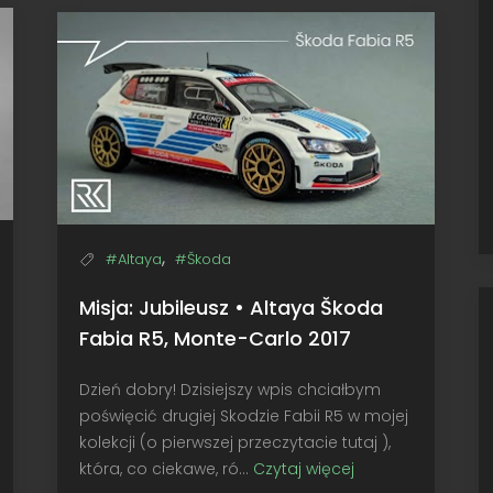
Club
Ford
Fiesta
RS
WRC,
Monte-
Carlo
2015
,
#Altaya
#Škoda
Misja: Jubileusz • Altaya Škoda
Fabia R5, Monte-Carlo 2017
Dzień dobry! Dzisiejszy wpis chciałbym
poświęcić drugiej Skodzie Fabii R5 w mojej
kolekcji (o pierwszej przeczytacie tutaj ),
która, co ciekawe, ró...
Czytaj więcej
Misja: