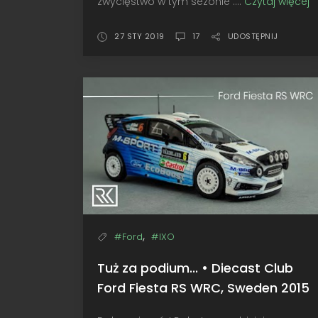
zwycięstwo w tym sezonie ....
Czytaj więcej
D
s
k
27 STY 2019
17
UDOSTĘPNIJ
•
I
H
i
C
W
M
C
2
,
#Ford
#IXO
Tuż za podium... • Diecast Club
Ford Fiesta RS WRC, Sweden 2015