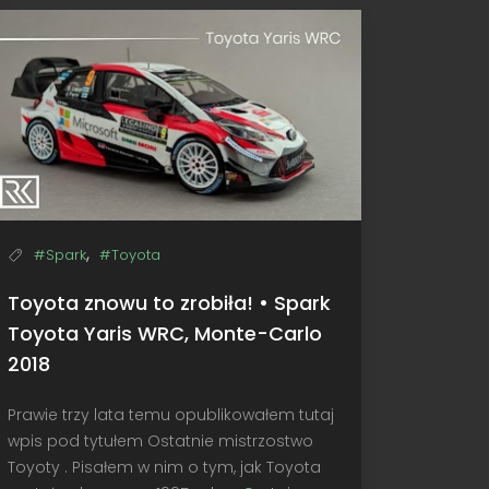
Puma
Rally1,
Monte-
Carlo
2022
,
#Spark
#Toyota
Toyota znowu to zrobiła! • Spark
Toyota Yaris WRC, Monte-Carlo
2018
Prawie trzy lata temu opublikowałem tutaj
wpis pod tytułem Ostatnie mistrzostwo
Toyoty . Pisałem w nim o tym, jak Toyota