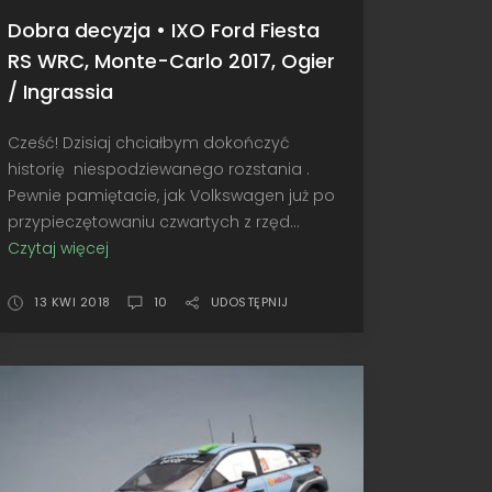
Dobra decyzja • IXO Ford Fiesta
RS WRC, Monte-Carlo 2017, Ogier
/ Ingrassia
Cześć! Dzisiaj chciałbym dokończyć
historię niespodziewanego rozstania .
Pewnie pamiętacie, jak Volkswagen już po
przypieczętowaniu czwartych z rzęd...
Czytaj więcej
Dobra
decyzja
•
13 KWI 2018
10
UDOSTĘPNIJ
IXO
Ford
Fiesta
RS
WRC,
Monte-
Carlo