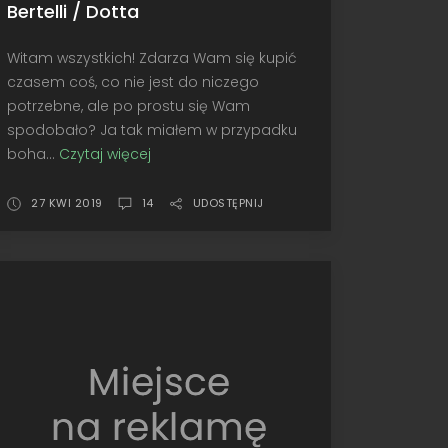
Bertelli / Dotta
Witam wszystkich! Zdarza Wam się kupić
czasem coś, co nie jest do niczego
potrzebne, ale po prostu się Wam
spodobało? Ja tak miałem w przypadku
boha...
Czytaj więcej
Nic
specjalnego?
•
27 KWI 2019
14
UDOSTĘPNIJ
Altaya
Ford
Fiesta
R5,
Monte-
Carlo
2014,
Bertelli
/
Dotta