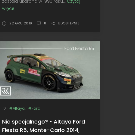
została ukarana w 1995 roku...
Czytaj
więcej
Toyota
znowu
to
22 GRU 2019
8
UDOSTĘPNIJ
zrobiła!
•
Spark
Toyota
Yaris
WRC,
Monte-
Carlo
2018
,
#Altaya
#Ford
Nic specjalnego? • Altaya Ford
Fiesta R5, Monte-Carlo 2014,