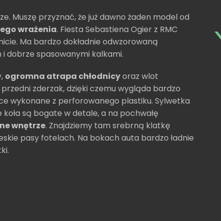
rze. Muszę przyznać, że już dawno żaden model od
rego wrażenia
. Fiesta Sebastiena Ogier z RMC
icie. Ma bardzo dokładnie odwzorowaną
m i dobrze spasowanymi kalkami.
y,
ogromna atrapa chłodnicy
oraz wlot
o przedni zderzak, dzięki czemu wygląda bardzo
sce wykonane z perforowanego plastiku. Sylwetka
e koła są bogate w detale, a na pochwałę
ne wnętrze
. Znajdziemy tam srebrną klatkę
eskie pasy fotelach. Na bokach auta bardzo ładnie
ki.