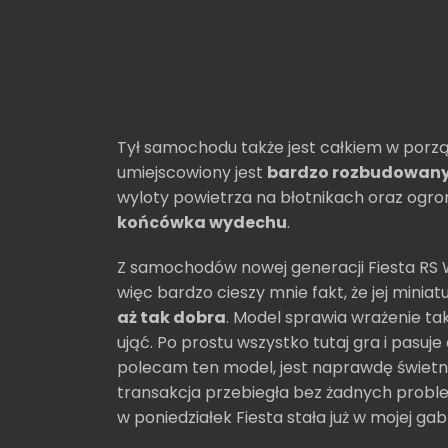
Tył samochodu także jest całkiem w porząd
umiejscowiony jest
bardzo rozbudowany 
wyloty powietrza na błotnikach oraz ogro
końcówka wydechu
.
Z samochodów nowej generacji Fiesta RS 
więc bardzo cieszy mnie fakt, że jej minia
aż tak dobra
. Model sprawia wrażenie ta
ująć. Po prostu wszystko tutaj gra i pasuj
polecam ten model, jest naprawdę świetny
transakcja przebiegła bez żadnych probl
w poniedziałek Fiesta stała już w mojej gab