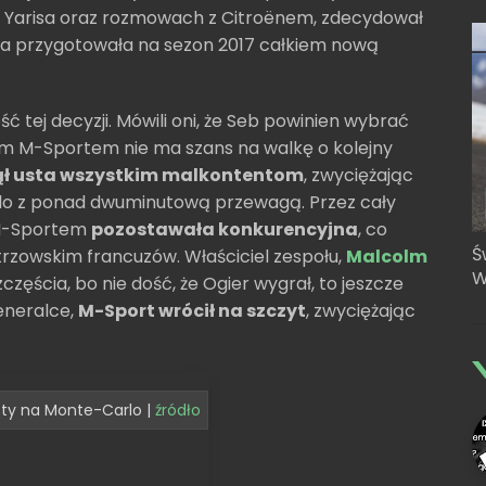
ty i Yarisa oraz rozmowach z Citroënem, zdecydował
óra przygotowała na sezon 2017 całkiem nową
ć tej decyzji. Mówili oni, że Seb powinien wybrać
ym M-Sportem nie ma szans na walkę o kolejny
ł usta wszystkim malkontentom
, zwyciężając
rlo z ponad dwuminutową przewagą. Przez cały
z M-Sportem
pozostawała konkurencyjna
, co
Ś
rzowskim francuzów. Właściciel zespołu,
Malcolm
W
zęścia, bo nie dość, że Ogier wygrał, to jeszcze
eneralce,
M-Sport wrócił na szczyt
, zwyciężając
esty na Monte-Carlo |
źródło