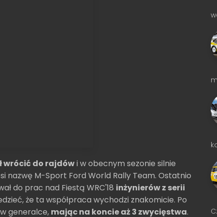
w
m
k
ł wrócić do rajdów
i w obecnym sezonie silnie
si nazwę M-Sport Ford World Rally Team. Ostatnio
ował do prac nad Fiestą WRC'18
inżynierów z serii
edzieć, że ta współpraca wychodzi znakomicie. Po
C
 w generalce,
mając na koncie aż 3 zwycięstwa
.