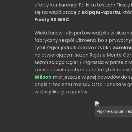
oferty konkurencji. Po kilku testach Fies
się na współpracę z
ekipą M-Sportu
, kt
Fiestę RS WRC
.
Wielu fanów i ekspertów wątpiło w słusznoś
fabryczny zespół Citroëna, bo z prywatn
tytuł. Ogier jednak bardzo szybko
zamkną
na otwierającym sezon Rajdzie Monte Ca
sezon załoga Ogier / Ingrassia w parze 
zaowocowało piątym z rzędu tytułem mist
Wilson
miał jeszcze więcej powodów do szc
dzięki trzeciemu miejscu Otta Tanaka w g
w klasyfikacji zespołów.
Piękne ujęcie Fi