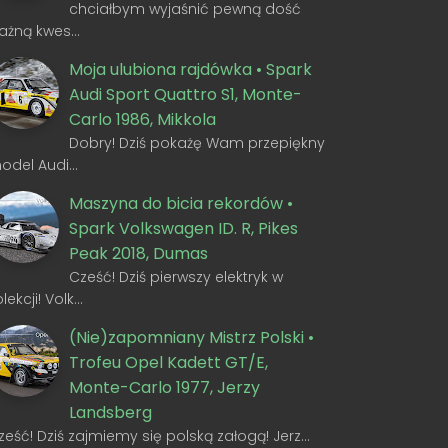
chciałbym wyjaśnić pewną dość
ażną kwes…
Moja ulubiona rajdówka • Spark
Audi Sport Quattro S1, Monte-
Carlo 1986, Mikkola
Dobry! Dziś pokażę Wam przepiękny
odel Audi…
Maszyna do bicia rekordów •
Spark Volkswagen ID. R, Pikes
Peak 2018, Dumas
Cześć! Dziś pierwszy elektryk w
olekcji! Volk…
(Nie)zapomniany Mistrz Polski •
Trofeu Opel Kadett GT/E,
Monte-Carlo 1977, Jerzy
Landsberg
ześć! Dziś zajmiemy się polską załogą! Jerz…