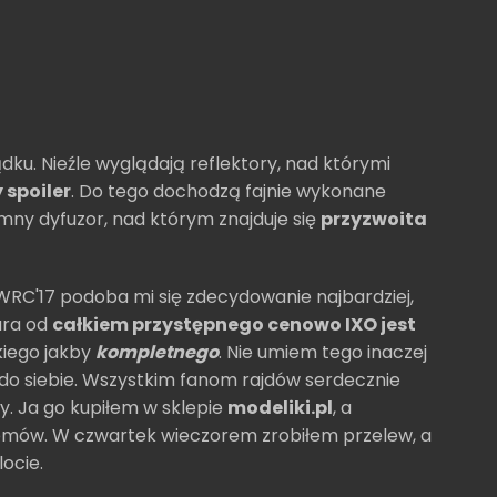
ku. Nieźle wyglądają reflektory, nad którymi
spoiler
. Do tego dochodzą fajnie wykonane
mny dyfuzor, nad którym znajduje się
przyzwoita
WRC'17 podoba mi się zdecydowanie najbardziej,
tura od
całkiem przystępnego cenowo IXO jest
kiego jakby
kompletnego
. Nie umiem tego inaczej
e do siebie. Wszystkim fanom rajdów serdecznie
. Ja go kupiłem w sklepie
modeliki.pl
, a
emów. W czwartek wieczorem zrobiłem przelew, a
locie.