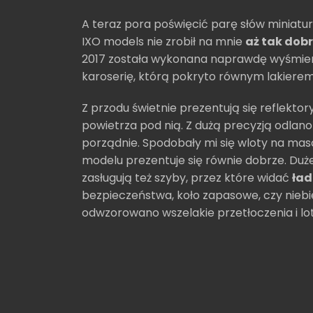
A teraz pora poświęcić parę słów miniatu
IXO models nie zrobił na mnie
aż tak dob
2017 została wykonana naprawdę wyśmien
karoserię, którą pokryto równym lakiere
Z przodu świetnie prezentują się reflektor
powietrza pod nią. Z dużą precyzją odlan
porządnie. Spodobały mi się wloty na ma
modelu prezentuje się równie dobrze. Duż
zasługują też szyby, przez które widać
ład
bezpieczeństwa, koło zapasowe, czy niebi
odwzorowano wszelakie przetłoczenia i lot