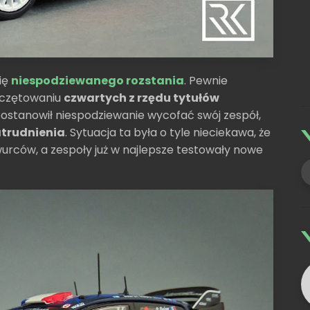
ię
niespodziewanego rozstania
. Pewnie
ieczętowaniu
czwartych z rzędu tytułów
 postanowił niespodziewanie wycofać swój zespół,
atrudnienia
. Sytuacja ta była o tyle nieciekawa, że
urców, a zespoły już w najlepsze testowały nowe