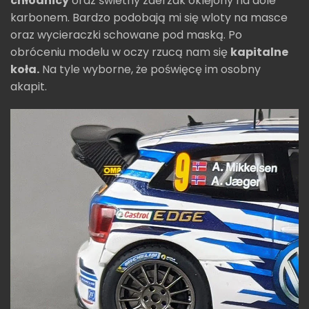
chłodnicy
oraz świetny zderzak oklejony na dole
karbonem. Bardzo podobają mi się wloty na masce
oraz wycieraczki schowane pod maską. Po
obróceniu modelu w oczy rzucą nam się
kapitalne
koła.
Na tyle wyborne, że poświęcę im osobny
akapit.