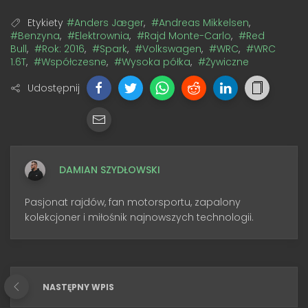
Etykiety
#Anders Jæger
,
#Andreas Mikkelsen
,
#Benzyna
,
#Elektrownia
,
#Rajd Monte-Carlo
,
#Red
Bull
,
#Rok: 2016
,
#Spark
,
#Volkswagen
,
#WRC
,
#WRC
1.6T
,
#Współczesne
,
#Wysoka półka
,
#Żywiczne
Udostępnij
DAMIAN SZYDŁOWSKI
Pasjonat rajdów, fan motorsportu, zapalony
kolekcjoner i miłośnik najnowszych technologii.
NASTĘPNY WPIS