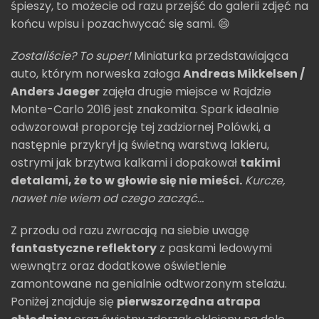
śpieszy, to możecie od razu przejść do galerii zdjęć na
końcu wpisu i pozachwycać się sami. 😄
Zostaliście? To super!
Miniaturka przedstawiająca
auto, którym norweska załoga
Andreas Mikkelsen /
Anders Jaeger
zajęła drugie miejsce w Rajdzie
Monte-Carlo 2016 jest znakomita. Spark idealnie
odwzorował proporcję tej zadziornej Polówki, a
następnie przykrył ją świetną warstwą lakieru,
ostrymi jak brzytwa kalkami i dopakował
takimi
detalami, że to w głowie się nie mieści.
Kurcze,
nawet nie wiem od czego zacząć...
Z przodu od razu zwracają na siebie uwagę
fantastyczne reflektory
z paskami ledowymi
wewnątrz oraz dodatkowe oświetlenie
zamontowane na genialnie odtworzonym stelażu.
Poniżej znajduje się
pierwszorzędna atrapa