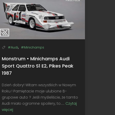
,
#Audi
#Minichamps
Monstrum • Minichamps Audi
Sport Quattro S1 E2, Pikes Peak
1987
Dzień dobry! Witam wszystkich w Nowym
Roku ! Pamiętacie moje ulubione B-
grupowe auto ? Jeśli myśleliście, że tamto
Audi miało ogromne spoilery, to.....
Czytaj
więcej
Monstrum