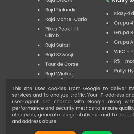
Klasy
Rajd DAKAR
Rajd Finlandii
Klasyki 
Rajd Monte-Carlo
Grupa 4
Pikes Peak Hill
Grupa B
Climb
Grupa A
Rajd Safari
WRC - 
Rajd Szwecji
R5 - mo
Tour de Corse
Rally1 H
Rajd Wielkiej
Brytanii RAC
Lombard
This site uses cookies from Google to deliver it
services and to analyze traffic. Your IP address an
user-agent are shared with Google along wit
performance and security metrics to ensure qualit
of service, generate usage statistics, and to detec
and address abuse.