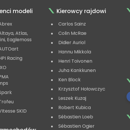
enci modeli
Kierowcy rajdowi
Abrex
Carlos Sainz
ltaya, Atlas,
Colin McRae
ini, Eaglemoss
Didier Auriol
AUTOart
Hannu Mikkola
HPI Racing
Henri Toivonen
IXO
Juha Kankkunen
 PMA
Ken Block
mps
Krzysztof Hołowczyc
Spark
Leszek Kuzaj
Trofeu
Robert Kubica
Itesse SKID
Sébastien Loeb
Sébastien Ogier