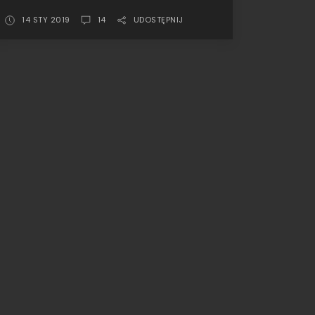
•
Minichamps
14 STY 2019
14
UDOSTĘPNIJ
Audi
Sport
Quattro
S1
E2,
Pikes
Peak
1987