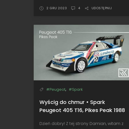
do
bicia
2 GRU 2023
4
UDOSTĘPNIJ
rekordów
•
Spark
Volkswagen
ID.
R,
Pikes
Peak
2018,
Dumas
,
#Peugeot
#Spark
Wyścig do chmur • Spark
Peugeot 405 T16, Pikes Peak 1988
Dzień dobry! Z tej strony Damian, witam z