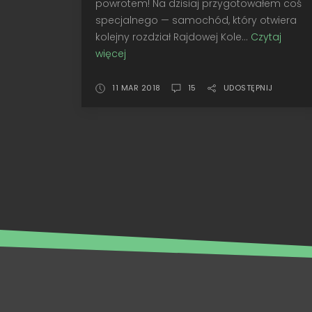
powrotem! Na dzisiaj przygotowałem coś
specjalnego — samochód, który otwiera
kolejny rozdział Rajdowej Kole...
Czytaj
więcej
Wyścig
do
chmur
11 MAR 2018
15
UDOSTĘPNIJ
•
Spark
Peugeot
405
T16,
Pikes
Peak
1988