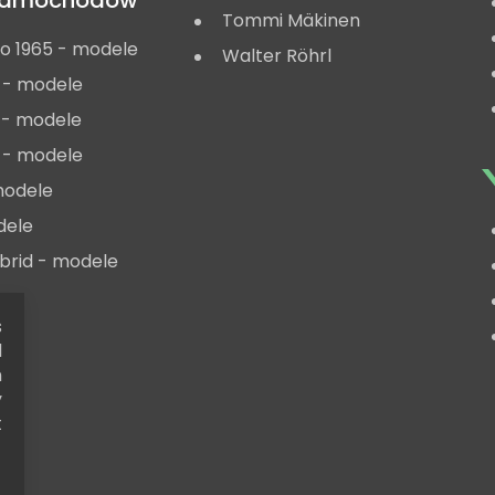
 samochodów
Tommi Mäkinen
do 1965 - modele
Walter Röhrl
 - modele
 - modele
 - modele
modele
dele
ybrid - modele
s
d
h
y
t