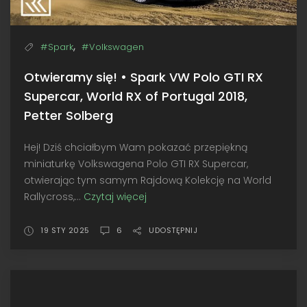
,
#Spark
#Volkswagen
Otwieramy się! • Spark VW Polo GTI RX
Supercar, World RX of Portugal 2018,
Petter Solberg
Hej! Dziś chciałbym Wam pokazać przepiękną
miniaturkę Volkswagena Polo GTI RX Supercar,
otwierając tym samym Rajdową Kolekcję na World
Rallycross,...
Czytaj więcej
Otwieramy
się!
•
19 STY 2025
6
UDOSTĘPNIJ
Spark
VW
Polo
GTI