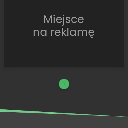
RX
Supercar,
World
RX
of
Portugal
2018,
Petter
Solberg
1