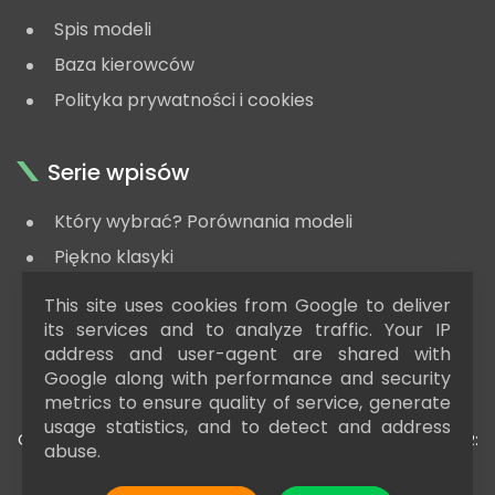
Spis modeli
Baza kierowców
Polityka prywatności i cookies
Serie wpisów
Który wybrać? Porównania modeli
Piękno klasyki
#zaGrosze - modele za niską cenę
This site uses cookies from Google to deliver
Poradnik kolekcjonera
its services and to analyze traffic. Your IP
address and user-agent are shared with
Google along with performance and security
metrics to ensure quality of service, generate
usage statistics, and to detect and address
COPYRIGHT © 2015 - 2025
RAJDOWAKOLEKCJA.PL
| AUTOR:
abuse.
DAMIAN SZYDŁOWSKI | BLOG NAPĘDZANY PRZEZ
BLOGGER