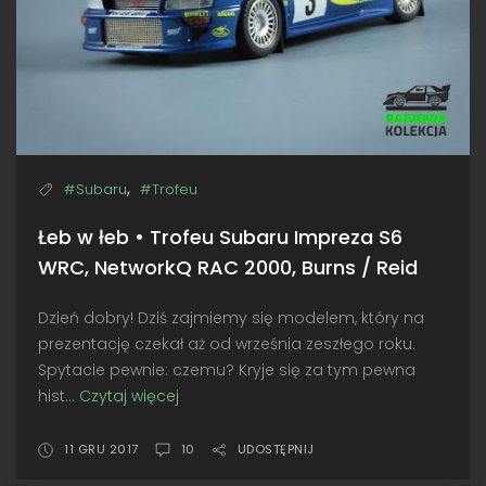
,
#Subaru
#Trofeu
Łeb w łeb • Trofeu Subaru Impreza S6
WRC, NetworkQ RAC 2000, Burns / Reid
Dzień dobry! Dziś zajmiemy się modelem, który na
prezentację czekał aż od września zeszłego roku.
Spytacie pewnie: czemu? Kryje się za tym pewna
hist...
Czytaj więcej
Łeb
w
łeb
11 GRU 2017
10
UDOSTĘPNIJ
•