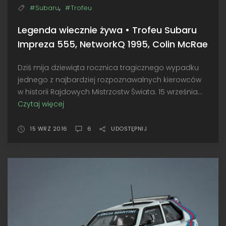
,
#Subaru
#Trofeu
Legenda wiecznie żywa • Trofeu Subaru
Impreza 555, NetworkQ 1995, Colin McRae
Dziś mija dziewiąta rocznica tragicznego wypadku
jednego z najbardziej rozpoznawalnych kierowców
w historii Rajdowych Mistrzostw Świata. 15 września...
Czytaj więcej
Legenda
wiecznie
żywa
15 WRZ 2016
6
UDOSTĘPNIJ
•
Trofeu
Subaru
Impreza
555,
NetworkQ
1995,
Colin