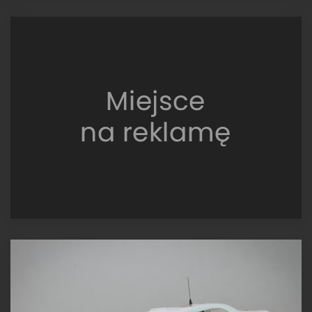
Trofeu
Subaru
Impreza
S6
WRC,
NetworkQ
RAC
2000,
Burns
/
Reid