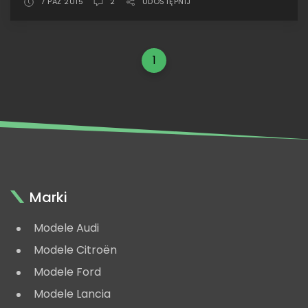
ironię...
7 PAŹ 2015
2
UDOSTĘPNIJ
•
Altaya
Lancia
1
Delta
S4,
RAC
Lombard
1985,
Toivonen
Marki
Modele Audi
Modele Citroën
Modele Ford
Modele Lancia