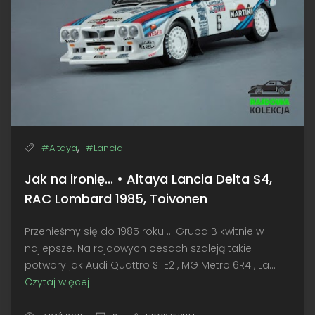
McRae
,
#Altaya
#Lancia
Jak na ironię... • Altaya Lancia Delta S4,
RAC Lombard 1985, Toivonen
Przenieśmy się do 1985 roku ... Grupa B kwitnie w
najlepsze. Na rajdowych oesach szaleją takie
potwory jak Audi Quattro S1 E2 , MG Metro 6R4 , La...
Czytaj więcej
Jak
na