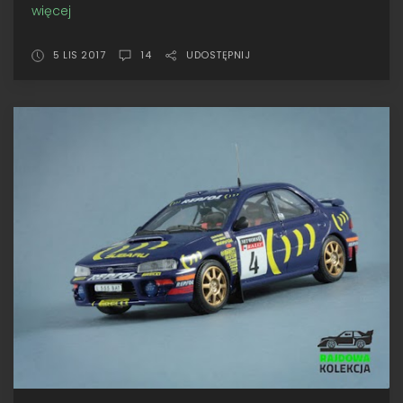
więcej
Nareszcie!
•
Trofeu
5 LIS 2017
14
UDOSTĘPNIJ
Subaru
Impreza
555,
NetworkQ
RAC
1997,
Hołowczyc
/
Wisławski