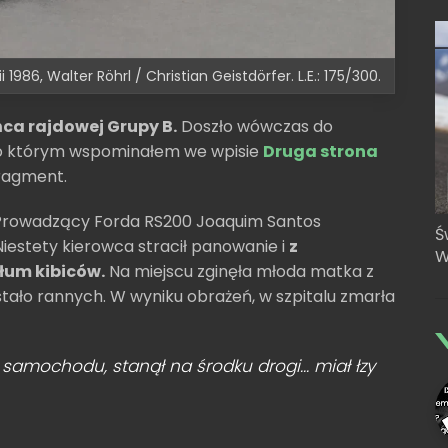
 1986, Walter Röhrl / Christian Geistdörfer. L.E.: 175/300.
ca rajdowej Grupy B.
Doszło wówczas do
 o którym wspominałem we wpisie
Druga strona
fragment.
. Prowadzący Forda RS200 Joaquim Santos
Ś
Niestety kierowca stracił panowanie i
z
W
tłum kibiców.
Na miejscu zginęła młoda matka z
stało rannych. W wyniku obrażeń, w szpitalu zmarła
 samochodu, stanął na środku drogi... miał łzy