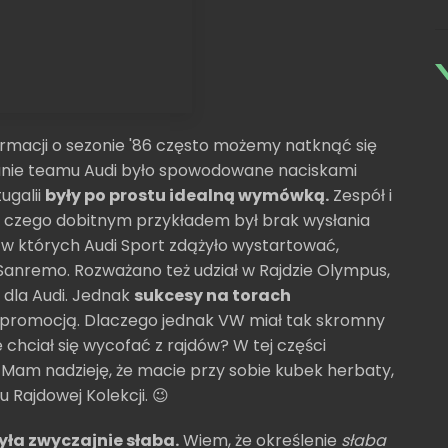
ormacji o sezonie '86 często możemy natknąć się
anie teamu Audi było spowodowane naciskami
ugalii
były po prostu idealną wymówką.
Zespół i
, czego dobitnym przykładem był brak wysłania
, w których Audi Sport zdążyło wystartować,
 Sanremo. Rozważano też udział w Rajdzie Olympus,
 dla Audi. Jednak
sukcesy na torach
 promocją. Dlaczego jednak VW miał tak skromny
 chciał się wycofać z rajdów? W tej części
 Mam nadzieję, że macie przy sobie kubek herbaty,
u Rajdowej Kolekcji. 😉
yła zwyczajnie słaba.
Wiem, że określenie
słaba