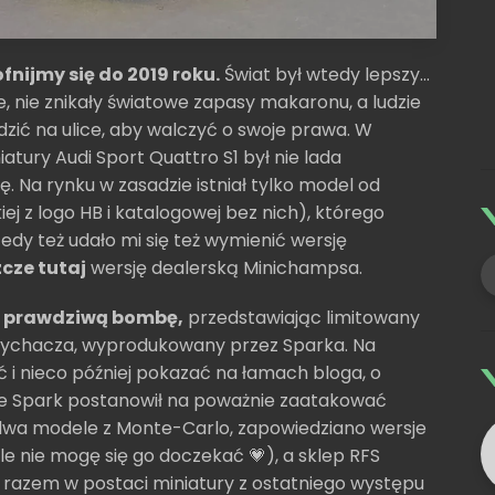
fnijmy się do 2019 roku.
Świat był wtedy lepszy...
, nie znikały światowe zapasy makaronu, a ludzie
dzić na ulice, aby walczyć o swoje prawa. W
tury Audi Sport Quattro S1 był nie lada
 Na rynku w zasadzie istniał tylko model od
j z logo HB i katalogowej bez nich), którego
edy też udało mi się też wymienić wersję
cze tutaj
wersję dealerską Minichampsa.
ł
prawdziwą bombę,
przedstawiając limitowany
pychacza, wyprodukowany przez Sparka. Na
 i nieco później pokazać na łamach bloga, o
, że Spark postanowił na poważnie zaatakować
ę dwa modele z Monte-Carlo, zapowiedziano wersje
ale nie mogę się go doczekać 💗), a sklep RFS
 razem w postaci miniatury z ostatniego występu