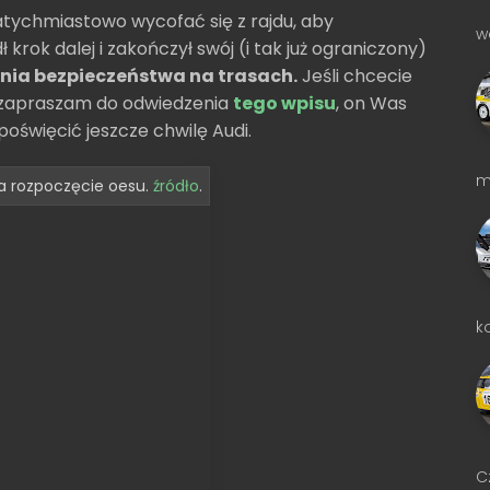
tychmiastowo wycofać się z rajdu, aby
w
rok dalej i zakończył swój (i tak już ograniczony)
ia bezpieczeństwa na trasach.
Jeśli chcecie
e zapraszam do odwiedzenia
tego wpisu
, on Was
oświęcić jeszcze chwilę Audi.
m
a rozpoczęcie oesu.
źródło
.
k
C