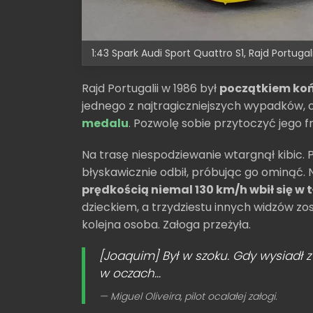
1:43 Spark Audi Sport Quattro S1, Rajd Portugalii
Rajd Portugalii w 1986 był
początkiem koń
jednego z najtragiczniejszych wypadków,
medalu
. Pozwolę sobie przytoczyć jego 
Na trasę niespodziewanie wtargnął kibic
błyskawicznie odbił, próbując go ominąć. 
prędkością niemal 130 km/h wbił się w 
dzieckiem, a trzydziestu innych widzów zo
kolejna osoba. Załoga przeżyła.
[Joaquim] Był w szoku. Gdy wysiadł z
w oczach...
Miguel Oliveira, pilot ocalałej załogi.