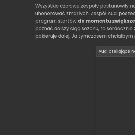
Wszystkie czołowe zespoły postanowiły na
uhonorować zmarłych. Zespół Audi poszedł k
program startów
do momentu zwiększen
poznać dalszy ciąg sezonu, to serdeczni
pokieruje dalej. Ja tymczasem chciałbym p
Audi czekające n