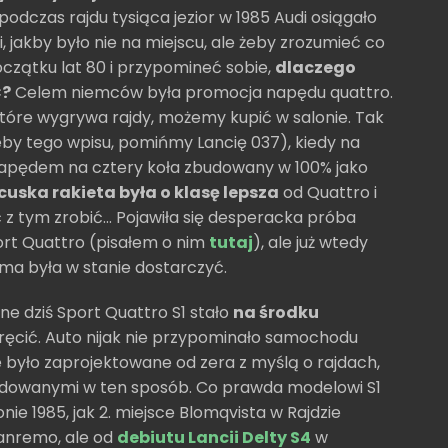
odczas rajdu tysiąca jezior w 1985 Audi osiągało
jakby było nie na miejscu, ale żeby zrozumieć co
czątku lat 80 i przypomineć sobie,
dlaczego
C?
Celem niemców była promocja napędu quattro.
które wygrywa rajdy, możemy kupić w salonie. Tak
eby tego wpisu, pomińmy Lancię 037), kiedy na
napędem na cztery koła zbudowany w 100% jako
cuska rakieta była o klasę lepsza
od Quattro i
c z tym zrobić... Pojawiła się desperacka próba
rt Quattro (pisałem o nim
tutaj
), ale już wtedy
rma była w stanie dostarczyć.
ne dziś Sport Quattro S1 stało
na środku
skręcić. Auto nijak nie przypominało samochodu
e było zaprojektowane od zera z myślą o rajdach,
budowanymi w ten sposób. Co prawda modelowi S1
onie 1985, jak 2. miejsce Blomqvista w Rajdzie
Sanremo, ale od
debiutu Lancii Delty S4
w