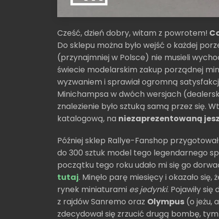
Cześć, dzień dobry, witam z powrotem!
Co
Do sklepu można było wejść o każdej porze
(przynajmniej w Polsce) nie musieli wycho
świecie modelarskim zakup porządnej minia
wyzwaniem i sprawiał ogromną satysfakcję.
Minichampsa w dwóch wersjach (dealerskie
znalezienie było sztuką samą przez się. Wt
katalogową, na
niezaprezentowaną jesz
Później sklep Rallye-Fanshop przygotowa
do 300 sztuk model tego legendarnego s
początku tego roku udało mi się go dorwać
tutaj
. Minęło parę miesięcy i okazało się
rynek miniaturami
es jedynki
. Pojawiły si
z rajdów Sanremo oraz
Olympus
(o jeżu, 
zdecydował się zrzucić drugą bombę, tym