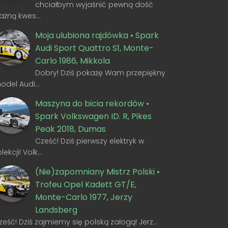
chciałbym wyjaśnić pewną dość
ażną kwes…
Moja ulubiona rajdówka • Spark
Audi Sport Quattro S1, Monte-
Carlo 1986, Mikkola
Dobry! Dziś pokażę Wam przepiękny
odel Audi…
Maszyna do bicia rekordów •
Spark Volkswagen ID. R, Pikes
Peak 2018, Dumas
Cześć! Dziś pierwszy elektryk w
olekcji! Volk…
(Nie)zapomniany Mistrz Polski •
Trofeu Opel Kadett GT/E,
Monte-Carlo 1977, Jerzy
Landsberg
ześć! Dziś zajmiemy się polską załogą! Jerz…