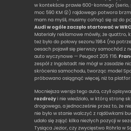
w kontekście prawie 600-konnego (serio, p
moc 590 KM 😮) rajdowego potwora brzmi, 
mam na myśli, musimy cofnąć się aż do po
Audi w ogóle zaczęło startować w WR
Materiały reklamowe mówiły, że quattro, 
też było do połowy sezonu 1984 (na potrz
oesach pojawił się pierwszy samochód z 
auto wyczynowe — Peugeot 205 T16.
Fran
zespół z Ingolstadt nie mógł w zasadzie ni
skrócenia samochodu, tworząc model Spo
próbowano osiągnąć więcej, niż ta platfo
Mocniejsza wersja tego auta, czyli opisywa
rozdroży
i nie wiedziało, w którą stronę 
drogowego, a jednocześnie przez to, że ni
nie było w stanie walczyć z rajdówkami 
udało się zająć kilka niezłych pozycji w sez
Tysiąca Jezior, czy zwycięstwo Röhrla w 