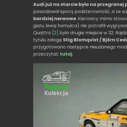
Audi już na starcie było na przegranej 
powodował sporą podsterowność, a ze wzgl
bardziej nerwowe
. Kierowcy mimo stoso
gazu, lewą hamulca) nie potrafili wygry
Quattro
[2]
było drugie miejsce w 32. Raj
tytułu załogę
Stig Blomqvist / Björn Ce
przygotowano następce nieudanego modelu 
przeczytać
tutaj
.