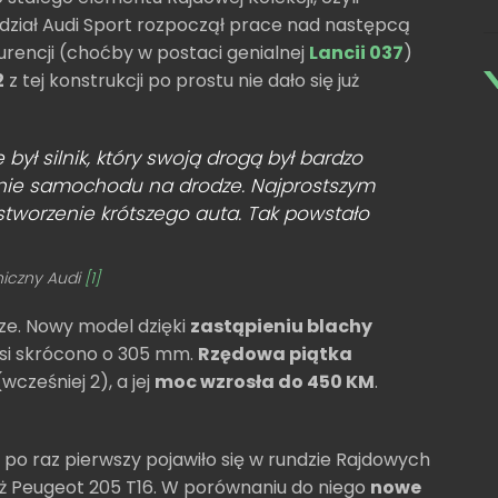
ddział Audi Sport rozpoczął prace nad następcą
urencji (choćby w postaci genialnej
Lancii 037
)
2
z tej konstrukcji po prostu nie dało się już
ył silnik, który swoją drogą był bardzo
anie samochodu na drodze. Najprostszym
tworzenie krótszego auta. Tak powstało
niczny Audi
[1]
e. Nowy model dzięki
zastąpieniu blachy
 osi skrócono o 305 mm.
Rzędowa piątka
cześniej 2), a jej
moc wzrosła do 450 KM
.
po raz pierwszy pojawiło się w rundzie Rajdowych
ież Peugeot 205 T16. W porównaniu do niego
nowe