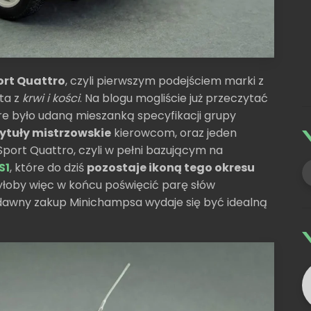
ort Quattro
, czyli pierwszym podejściem marki z
ta z
krwi i kości
. Na blogu mogliście już przeczytać
óre było udaną mieszanką specyfikacji grupy
ytuły mistrzowskie
kierowcom, oraz jeden
 Sport Quattro, czyli w pełni bazującym na
S1
, które do dziś
pozostaje ikoną tego okresu
byłoby więc w końcu poświęcić parę słów
dawny zakup Minichampsa wydaje się być idealną