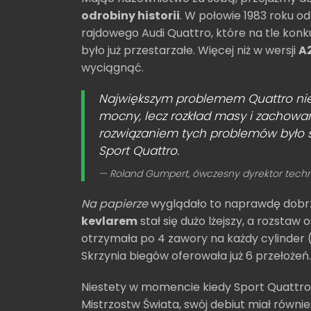
odrobiny historii
. W połowie 1983 roku o
rajdowego Audi Quattro, które na tle konk
było już przestarzałe. Więcej niż w wersji
A
wyciągnąć.
Największym problemem Quattro nie b
mocny, lecz rozkład masy i zachow
rozwiązaniem tych problemów było s
Sport Quattro.
Roland Gumpert, ówczesny dyrektor tech
Na papierze
wyglądało to naprawdę dobrz
kevlarem
stał się dużo lżejszy, a rozstaw
otrzymała po 4 zawory na każdy cylinder (w
Skrzynia biegów oferowała już 6 przełożeń.
Niestety w momencie kiedy Sport Quattro 
Mistrzostw Świata, swój debiut miał równ