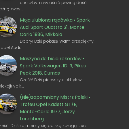
chciałbym wyjaśnić pewną dość
ażną kwes…
Moja ulubiona rajdówka • Spark
Audi Sport Quattro S1, Monte-
Carlo 1986, Mikkola
Dobry! Dziś pokażę Wam przepiękny
odel Audi…
Maszyna do bicia rekordów •
Spark Volkswagen ID. R, Pikes
Peak 2018, Dumas
Cześć! Dziś pierwszy elektryk w
olekcji! Volk…
(Nie)zapomniany Mistrz Polski •
Trofeu Opel Kadett GT/E,
Monte-Carlo 1977, Jerzy
Landsberg
ześć! Dziś zajmiemy się polską załogą! Jerz…