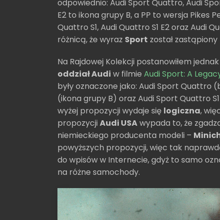
odpowiednio: Audi Sport Quattro, Audi Spo
E2 to ikona grupy B, a PP to wersja Pikes 
Quattro S1, Audi Quattro S1 E2 oraz Audi Qu
różnicą, że wyraz
Sport
został zastąpiony 
Na Rajdowej Kolekcji postanowiłem jedna
oddział Audi
w filmie
Audi Sport: A Legacy
były oznaczone jako: Audi Sport Quattro (b
(ikona grupy B) oraz Audi Sport Quattro S
wyżej propozycji wydaje się
logiczna
, wię
propozycji
Audi USA
wypada to, że zgadz
niemieckiego producenta modeli –
Minic
powyższych propozycji, więc tak naprawd
do wpisów w Internecie, gdyż to samo ozn
na różne samochody.