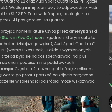
rt Quattro E2 oraz Audi Sport Quattro E2 PP (gdzie
Peak). Według
innej
teorii były to odpowiednio: Audi
attro S1 E2 PP. Tutaj widać sporą analogię z tą
przez S1 i powędrował za Quattro.
k przyjąć nomenklaturę użytą przez
amerykański
 Story in Five Cylinders
, zgodnie z którym auta te
ohater dzisiejszego wpisu), Audi Sport Quattro S1
1 PP (wersja Pikes Peak). Każda z wymienionych
c trzeba było się na coś zdecydować. Na plus
Ś
a się ona z podpisami na podstawkach
W
hamps
. Często też można spotkać się z miksem
ę warto po prostu patrzeć na zdjęcia załączone
aczenie w zależności od źródła, może wskazywać