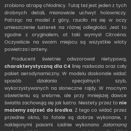
zrobiono atrapę chłodnicy. Tutaj też jest jeden z tych
drobnych detali, mianowicie uchwyt holowniczy.
Patrząc na model z góry, rzuciło mi się w oczy
umieszczenie lusterek na różnej odległości. Jest to
zgodne z oryginałem, ot taki wymysł Citroëna.
Oczywiście na swoim miejscu są wszystkie wloty
powietrza i anteny.
Producent świetnie odwzorował nietypową,
charakterystyczną dla C4
linię nadwozia oraz cały
pakiet aerodynamiczny. W modelu doskonale widać
sposób działania specjalnych szyb,
wykorzystywanych na słoneczne rajdy. W mocnym
oświetleniu są srebrne, ale przy mniejszej dawce
światła zachowują się jak lustro. Niestety przez to
nie
możemy zajrzeć do środka
. Z tego co widać przez
przednie okno, to fotele są dobrze wykonane, z
naklejonymi pasami. Ładnie wykonano
załamaną