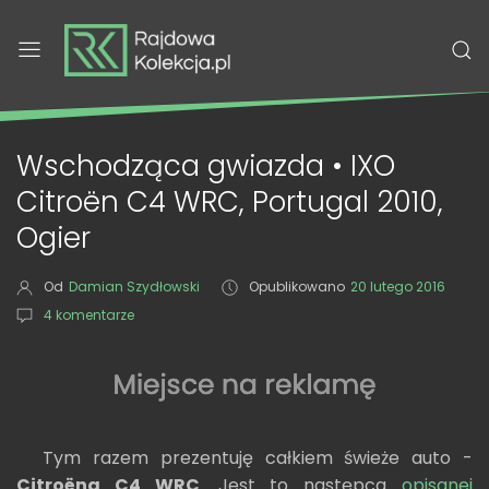
Wschodząca gwiazda • IXO
Citroën C4 WRC, Portugal 2010,
Ogier
Od
Damian Szydłowski
Opublikowano
20 lutego 2016
4 komentarze
Tym razem prezentuję całkiem świeże auto -
Citroëna C4 WRC
. Jest to następca
opisanej