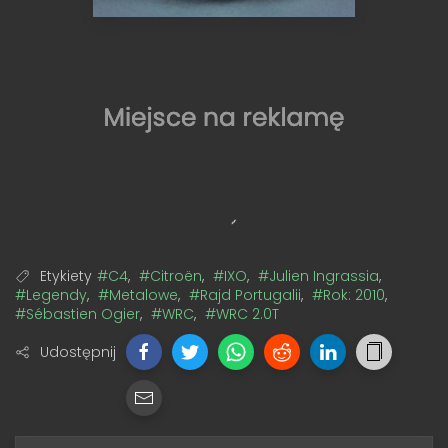
Etykiety
#C4
,
#Citroën
,
#IXO
,
#Julien Ingrassia
,
#Legendy
,
#Metalowe
,
#Rajd Portugalii
,
#Rok: 2010
,
#Sébastien Ogier
,
#WRC
,
#WRC 2.0T
Udostępnij