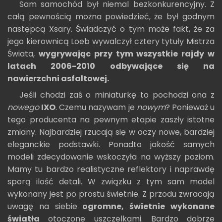
Sam samochód był niemal bezkonkurencyjny. Z
całą pewnością można powiedzieć, że był godnym
następcą Xsary. Świadczyć o tym może fakt, że za
jego kierownicą Loeb wywalczył cztery tytuły Mistrza
Świata,
wygrywając przy tym wszystkie rajdy w
latach 2006-2010 odbywające się na
nawierzchni asfaltowej.
Jeśli chodzi zaś o miniaturkę to pochodzi ona z
nowego
IXO
. Czemu nazywam je
nowym
? Ponieważ u
tego producenta na pewnym etapie zaszły istotne
zmiany. Najbardziej rzucają się w oczy nowe, bardziej
eleganckie podstawki. Ponadto jakość samych
modeli zdecydowanie wskoczyła na wyższy poziom.
Mamy tu bardzo realistyczne reflektory i naprawdę
sporą ilość detali. W związku z tym sam model
wykonany jest po prostu świetnie. Z przodu zwracają
uwagę na siebie
ogromne, świetnie wykonane
światła
otoczone uszczelkami. Bardzo dobrze