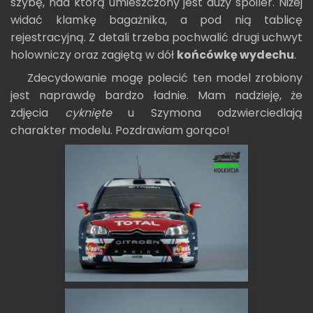
szybę, nad którą umieszczony jest duży spoiler. Niżej
widać klamkę bagażnika, a pod nią tablicę
rejestracyjną. Z detali trzeba pochwalić drugi uchwyt
holowniczy oraz zagiętą w dół
końcówkę wydechu
.
Zdecydowanie mogę polecić ten model zrobiony
jest naprawdę bardzo ładnie. Mam nadzieję, że
zdjęcia
cyknięte
u Szymona odzwierciedlają
charakter modelu. Pozdrawiam gorąco!