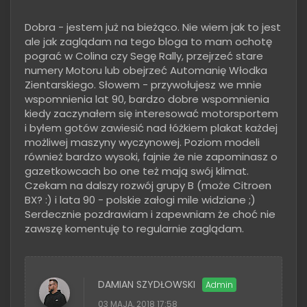
Dobra - jestem już na bieżąco. Nie wiem jak to jest
ale jak zaglądam na tego bloga to mam ochotę
pograć w Colina czy Segę Rally, przejrzeć stare
numery Motoru lub obejrzeć Automanię Włodka
Zientarskiego. Słowem - przywołujesz we mnie
wspomnienia lat 90, bardzo dobre wspomnienia
kiedy zaczynałem się interesować motorsportem
i byłem gotów zawiesić nad łóżkiem plakat każdej
możliwej maszyny wyczynowej. Poziom modeli
również bardzo wysoki, fajnie że nie zapominasz o
gazetkowcach bo one też mają swój klimat.
Czekam na dalszy rozwój grupy B (może Citroen
BX? :) i lata 90 - polskie załogi mile widziane ;)
Serdecznie pozdrawiam i zapewniam że choć nie
zawszę komentuję to regularnie zaglądam.
DAMIAN SZYDŁOWSKI
03 MAJA, 2018 17:58