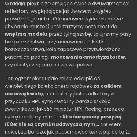
skradają pięknie załamujące światło dwuwarstwowe
reflektory, wyglądające jak
żywcem wyjęte
z
prawdziwego auta... O końcówce wydechu mówić
chyba nie muszę ;) Jeśli zajrzymy natomiast do
wnętrza modelu
przez tylną szybę, to ujrzymy pasy
bezpieczeństwa przymocowane do klatki
bezpieczeństwa, koło zapasowe przytwierdzone
pasami do podłogi,
mocowania amortyzatorów
,
czy elastyczną rurę od wlewu paliwa.
Ten egzemplarz udało mi się odkupić od
wieloletniego kolekcjonera rajdówek
za całkiem
uczciwą kwotę
, co niestety jest rzadkością w
przypadku HPI. Rynek wtórny bardzo szybko
zweryfikował jakość miniatur HPI-Racing, przez co
aukcje niektórych modeli
kończące się powyżej
100€ nie są czymś nadzwyczajnym...
Nie wiem
nawet za bardzo, jak podsumować ten wpis, bo to że