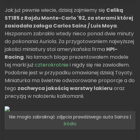
Jak już pewnie wiecie, dzisiaj zajmiemy się
Celiką
ST185 z Rajdu Monte-Carlo '92, za sterami której
zasiadała załoga Carlos Sainz / Luis Moya
.
Hiszpanom zabrakło wtedy nieco ponad dwie minuty
do pokonania Auriola. Za przygotowaniem najwyższej
jakości miniatury stoi amerykańska firma
HPI-
Racing
. Na łamach bloga prezentowałem modele
tej marki już
czterokrotnie
i nigdy się nie zawiodłem.
Podobnie jest w przypadku omawianej dzisiaj Toyoty.
Miniaturka ma świetnie odwzorowane proporcje a do
tego
zachwyca jakością warstwy lakieru
oraz
precyzją w nałożeniu kalkomanii.
Nie mogło zabraknąć zdjęcia prawdziwego auta Sainza |
źródło