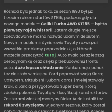
Różnica była jednak taka, że sezon 1990 był już
trzecim rokiem startów ST165, podczas gdy dla
nowego modelu —
Celiki Turbo 4WD ST185 — był to
pierwszy rajd w historii
. Zatem drugie miejsce
zdecydowanie można nazwać udanym debiutem.
Nowym modelem inżynierowie Toyoty rozwiązali
wszystkie problemy poprzedniczki, o których
możecie przeczytać
tutaj
. Auto miało teraz lepszą
aerodynamikę oraz dzięki przebudowaniu frontu
auta,
dużo lepsze chłodzenie
. Konkurencja jednak
też nie stała w miejscu. Ford poprawiał swoją Sierrę
Cosworth, Mitsubishi i Subaru coraz śmielej stawiały
kroki, a Lancia przygotowała Super Deltę, którą
zdołała pokonać Toyotę w klasyfikacji konstruktorów.
Za sterami włoskiej maszyny Didier Auriol ustalił też
rekord 6 zwycięstw
w jednym sezonie, który został
pobity dopiero w czasach świetności Loeba. Więcej