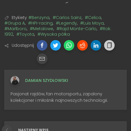
Etykiety
#Benzyna
,
#Carlos Sainz
,
#Celica
,
#Grupa A
,
#HPI-racing
,
#Legendy
,
#Luis Moya
,
#Marlboro
,
#Metalowe
,
#Rajd Monte-Carlo
,
#Rok:
1992
,
#Toyota
,
#Wysoka półka
Udostępnij
DAMIAN SZYDŁOWSKI
Pasjonat rajdów, fan motorsportu, zapalony
kolekcjoner i miłośnik najnowszych technologii.
NASTĘPNY WPIS