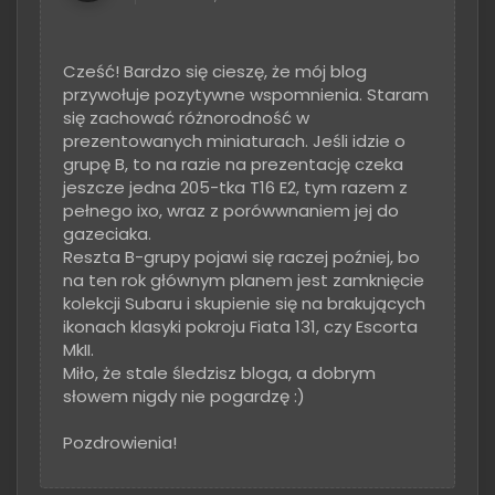
Cześć! Bardzo się cieszę, że mój blog
przywołuje pozytywne wspomnienia. Staram
się zachować różnorodność w
prezentowanych miniaturach. Jeśli idzie o
grupę B, to na razie na prezentację czeka
jeszcze jedna 205-tka T16 E2, tym razem z
pełnego ixo, wraz z porówwnaniem jej do
gazeciaka.
Reszta B-grupy pojawi się raczej poźniej, bo
na ten rok głównym planem jest zamknięcie
kolekcji Subaru i skupienie się na brakujących
ikonach klasyki pokroju Fiata 131, czy Escorta
MkII.
Miło, że stale śledzisz bloga, a dobrym
słowem nigdy nie pogardzę :)
Pozdrowienia!