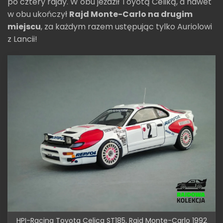
po cztery rajdy. W obu jeździł Toyotą Celiką, a nawet
w obu ukończył
Rajd Monte-Carlo na drugim
miejscu
, za każdym razem ustępując tylko Auriolowi
z Lancii!
HPI-Racing Toyota Celica ST185, Rajd Monte-Carlo 1992