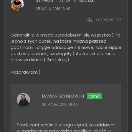
SZYMON "FINSTER" STASICZEK
25 MAJA, 2018 18:48
ODPOWIEDZ
Generalnie w modelu podoba mi się wszystko;) To
jedno z tych autek, na które można patrzeć
godzinami i ciągle odnajduje się nowe, zapierające
dech w piersiach, szczegóły;) Autko jak dla mnie
pierwsza klasa:) Gratuluję;)
Pozdrawiam;)
DAMIAN SZYDŁOWSKI
26 MAJA, 2018 09:40
Producent właśnie z tego słynął, że oddawał
w madze ręce najwyzdza mozliwa jakość ;D