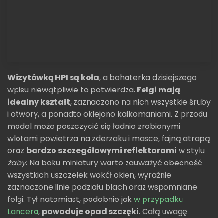
Wizytówką HPI są koła
, a bohaterka dzisiejszego
wpisu niewątpliwie to potwierdza.
Felgi mają
idealny kształt
, zaznaczono na nich wszystkie śruby
i otwory, a ponadto oklejono kalkomaniami. Z przodu
model może poszczycić się ładnie zrobionymi
wlotami powietrza na zderzaku i masce, fajną atrapą
oraz
bardzo szczegółowymi reflektorami
w stylu
żaby
. Na boku miniatury warto zauważyć obecność
wszystkich uszczelek wokół okien, wyraźnie
zaznaczone linie podziału blach oraz wspomniane
felgi. Tył natomiast, podobnie jak
w przypadku
Lancera
,
powoduje opad szczęki
. Całą uwagę