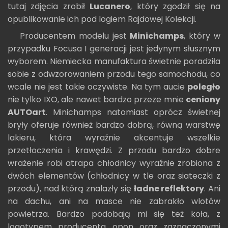
tutaj zdjęcia zrobił
Lucanero
, który zgodził się na
opublikowanie ich pod logiem Rajdowej Kolekcji.
Producentem modelu jest
Minichamps
, który w
przypadku Focusa I generacji jest jedynym słusznym
wyborem. Niemiecka manufaktura świetnie poradziła
sobie z odwzorowaniem przodu tego samochodu, co
wcale nie jest takie oczywiste. Na tym aucie
poległo
nie tylko IXO, ale nawet bardzo przeze mnie
ceniony
AUTOart
. Minichamps natomiast oprócz świetnej
bryły oferuje również bardzo dobrą, równą warstwę
lakieru, która wyraźnie akcentuje wszelkie
przetłoczenia i krawędzi. Z przodu bardzo dobre
wrażenie robi atrapa chłodnicy wyraźnie zrobiona z
dwóch elementów (chłodnicy w tle oraz siateczki z
przodu), nad którą znalazły się
ładne reflektory
. Ani
na dachu, ani na masce nie zabrakło wlotów
powietrza. Bardzo podobają mi się też koła, z
logotypem producenta opon oraz zaznaczonymi