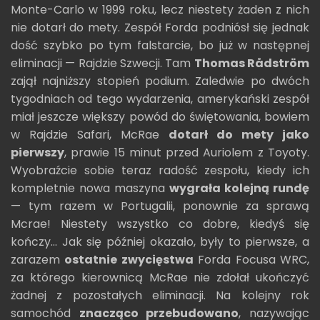
Monte-Carlo w 1999 roku, lecz niestety żaden z nich
nie dotarł do mety. Zespół Forda podniósł się jednak
dość szybko po tym falstarcie, bo już w następnej
eliminacji — Rajdzie Szwecji. Tam
Thomas Rådström
zajął najniższy stopień podium. Zaledwie po dwóch
tygodniach od tego wydarzenia, amerykański zespół
miał jeszcze większy powód do świętowania, bowiem
w Rajdzie Safari, McRae
dotarł do mety jako
pierwszy
, prawie 15 minut przed Auriolem z Toyoty.
Wyobraźcie sobie teraz radość zespołu, kiedy ich
kompletnie nowa maszyna
wygrała kolejną rundę
— tym razem w Portugalii, ponownie za sprawą
Mcrae! Niestety wszystko co dobre, kiedyś się
kończy... Jak się później okazało, były to pierwsze, a
zarazem
ostatnie zwycięstwa
Forda Focusa WRC,
za którego kierownicą McRae nie zdołał ukończyć
żadnej z pozostałych eliminacji. Na kolejny rok
samochód
znacząco przebudowano
, nazywając