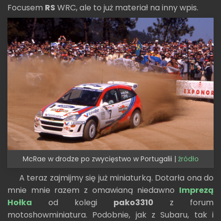
Focusem
RS
WRC, ale to już materiał na inny wpis.
McRae w drodze po zwycięstwo w Portugalii |
źródło
A teraz zajmijmy się już miniaturką. Dotarła ona do
mnie mnie razem z omawianą niedawno
Imprezą
Hołka
od kolegi
pako3310
z forum
motoshowminiatura. Podobnie, jak z Subaru, tak i