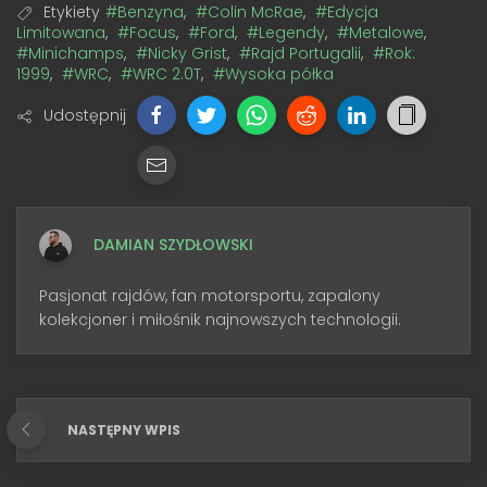
Etykiety
#Benzyna
,
#Colin McRae
,
#Edycja
Limitowana
,
#Focus
,
#Ford
,
#Legendy
,
#Metalowe
,
#Minichamps
,
#Nicky Grist
,
#Rajd Portugalii
,
#Rok:
1999
,
#WRC
,
#WRC 2.0T
,
#Wysoka półka
Udostępnij
DAMIAN SZYDŁOWSKI
Pasjonat rajdów, fan motorsportu, zapalony
kolekcjoner i miłośnik najnowszych technologii.
NASTĘPNY WPIS