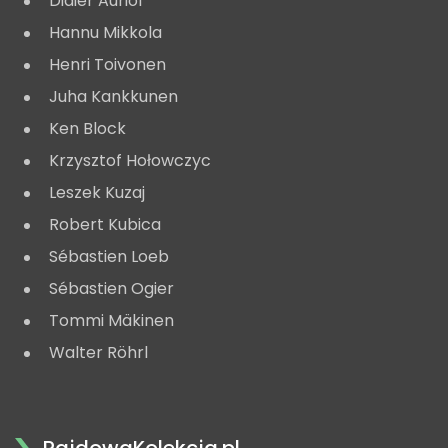
Didier Auriol
Hannu Mikkola
Henri Toivonen
Juha Kankkunen
Ken Block
Krzysztof Hołowczyc
Leszek Kuzaj
Robert Kubica
Sébastien Loeb
Sébastien Ogier
Tommi Mäkinen
Walter Röhrl
RajdowaKolekcja.pl