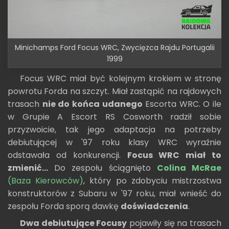
Minichamps Ford Focus WRC, Zwycięzca Rajdu Portugalii
1999
Focus WRC miał być kolejnym krokiem w stronę
powrotu Forda na szczyt. Miał zastąpić na rajdowych
trasach
nie do końca udanego
Escorta WRC. O ile
w Grupie A Escort RS Cosworth radził sobie
przyzwoicie, tak jego adaptacja na potrzeby
debiutującej w '97 roku klasy WRC wyraźnie
odstawała od konkurencji.
Focus WRC miał to
zmienić...
Do zespołu ściągnięto
Colina McRae
(Baza Kierowców)
, który po zdobyciu mistrzostwa
konstruktorów z Subaru w '97 roku, miał wnieść do
zespołu Forda sporą dawkę
doświadczenia
.
Dwa debiutujące Focusy
pojawiły się na trasach