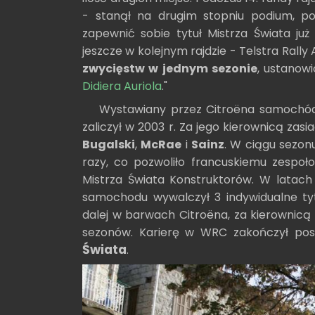
- stanął na drugim stopniu podium, p
zapewnić sobie tytuł Mistrza Świata ju
jeszcze w kolejnym rajdzie - Telstra Rally 
zwycięstw w jednym sezonie
, ustanow
Didiera Auriola
."
Wystawiany przez Citroëna samochód
zaliczył w 2003 r. Za jego kierownicą za
Bugalski
,
McRae
i
Sainz
. W ciągu sezon
razy, co pozwoliło francuskiemu zespoł
Mistrza Świata Konstruktorów. W lata
samochodu wywalczył 3 indywidualne tyt
dalej w barwach Citroëna, za kierownicą
sezonów. Karierę w WRC zakończył po
Świata
.