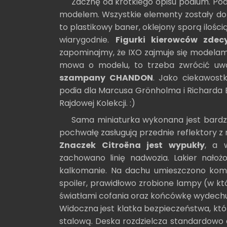
Zacznę od krótkiego opisu podium. Pods
modelem. Wszystkie elementy zostały do
to plastikowy baner, oklejony sporą ilości
wiarygodnie.
Figurki kierowców zdec
zapominajmy, że IXO zajmuje się modelami
mowa o modelu, to trzeba zwrócić uw
szampany CHANDON
. Jako ciekawos
podia dla Marcusa Grönholma i Richarda Bu
Rajdowej Kolekcji. :)
Sama miniaturka wykonana jest bardzo
pochwałę zasługują przednie reflektory z
Znaczek Citroëna jest wypukły
, a 
zachowano linię nadwozia. Lakier nałoż
kalkomanie. Na dachu umieszczono komp
spoiler, prawidłowo zrobione lampy (w k
światłami cofania oraz końcówkę wydech
Widoczna jest klatka bezpieczeństwa, kt
stalową. Deska rozdzielcza standardowo 