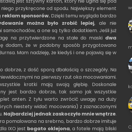
tawą jest sztywny karton, który nie ugina się pod
w
 niego przykręcone od spodu. Największy element
ą
reklam sponsorów.
Dzięki temu wygląda bardzo
ydowanie można było zrobić lepiej
, ale nie
 samochodów, a one są tylko dodatkiem. Jeśli już
agę na przytwierdzone na stałe do maski
dwa
tkę dodam, że w podobny sposób przygotowano
m
rnsa. Mam nadzieję, że kiedyś i one pojawią się w
 dobrze, z dość sporą dbałością o szczegóły. Na
 niewidocznymi na pierwszy rzut oka mocowaniami.
wszystkie kratki mają swoją głębię. Doskonale
k
ony jest bardzo dobrze, tak samo jak wszystkie
let anten. Z tyłu warto zwrócić uwagę na duży
tórych niestety widać mocowania) z zaznaczonymi
u.
Najbardziej jednak zaskoczyło mnie wnętrze
.
óra pomalowana na srebrno, bardzo dobrze imituje
C
dla IXO jest
bogato oklejona
, a fotele mają bliski