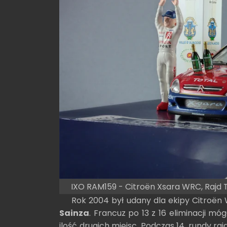
IXO RAM159 - Citroën Xsara WRC, Rajd
Rok 2004 był udany dla ekipy Citroën
Sainza
. Francuz po 13 z 16 eliminacji m
ilość drugich miejsc. Podczas 14. rundy