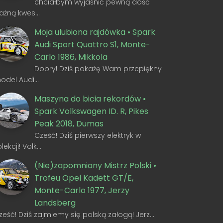
chciałbym wyjaśnić pewną dość
ażną kwes…
Moja ulubiona rajdówka • Spark
Audi Sport Quattro S1, Monte-
Carlo 1986, Mikkola
Dobry! Dziś pokażę Wam przepiękny
odel Audi…
Maszyna do bicia rekordów •
Spark Volkswagen ID. R, Pikes
Peak 2018, Dumas
Cześć! Dziś pierwszy elektryk w
olekcji! Volk…
(Nie)zapomniany Mistrz Polski •
Trofeu Opel Kadett GT/E,
Monte-Carlo 1977, Jerzy
Landsberg
ześć! Dziś zajmiemy się polską załogą! Jerz…