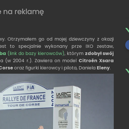
owy. Otrzymałem go od mojej dziewczyny z okazji
jest to specjalnie wykonany prze IXO zestaw,
eba
(link do bazy kierowców)
, którym
zdobył swój
ata (w 2004 r.). Zawiera on model
Citroën Xsara
Corse
oraz figurki kierowcy i pilota, Daniela
Eleny
.