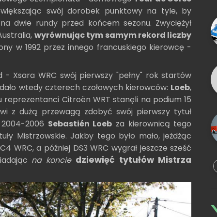
owiększając swój dorobek punktowy na tyle, by
ż na dwie rundy przed końcem sezonu. Zwyciężył
Australia,
wyrównując tym samym rekord liczby
iony w 1992 przez innego francuskiego kierowcę -
 - Xsara WRC swój pierwszy "pełny" rok startów
siadało wtedy czterech czołowych kierowców:
Loeb
,
u reprezentanci Citroën WRT stanęli na podium 15
owi z dużą przewagą zdobyć swój pierwszy tytuł
ch 2004-2006
Sebastién Loeb
za kierownicą tego
uły Mistrzowskie. Jakby tego było mało, jeżdżąc
 C4 WRC, a później DS3 WRC wygrał jeszcze sześć
dziewięć tytułów Mistrza
siadając
na koncie