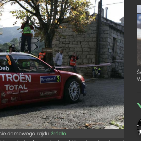
Ś
W
cie domowego rajdu.
źródło