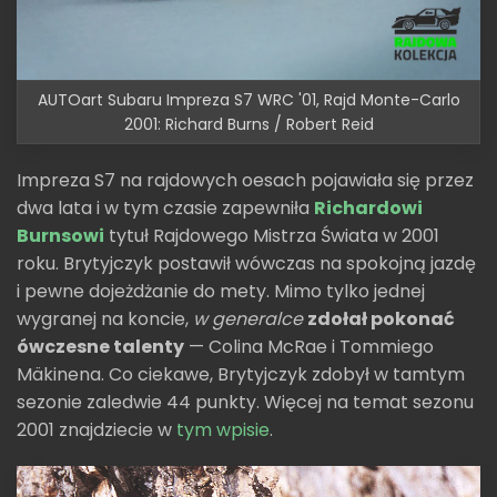
AUTOart Subaru Impreza S7 WRC '01, Rajd Monte-Carlo
2001: Richard Burns / Robert Reid
Impreza S7 na rajdowych oesach pojawiała się przez
dwa lata i w tym czasie zapewniła
Richardowi
Burnsowi
tytuł Rajdowego Mistrza Świata w 2001
roku. Brytyjczyk postawił wówczas na spokojną jazdę
i pewne dojeżdżanie do mety. Mimo tylko jednej
wygranej na koncie,
w generalce
zdołał pokonać
ówczesne talenty
— Colina McRae i Tommiego
Mäkinena. Co ciekawe, Brytyjczyk zdobył w tamtym
sezonie zaledwie 44 punkty. Więcej na temat sezonu
2001 znajdziecie w
tym wpisie
.