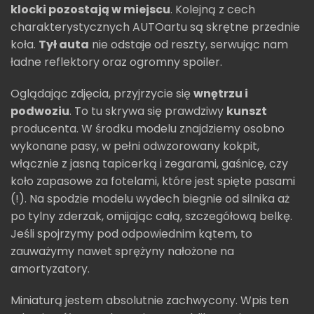
klocki pozostają w miejscu
. Kolejną z cech
charakterystycznych AUTOartu są skrętne przednie
koła.
Tył auta
nie odstaje od reszty, serwując nam
ładne reflektory oraz ogromny spoiler.
Oglądając zdjęcia, przyjrzycie się
wnętrzu i
podwoziu
. To tu skrywa się prawdziwy
kunszt
producenta. W środku modelu znajdziemy osobno
wykonane pasy, w pełni odwzorowany kokpit,
włącznie z jasną tapicerką i zegarami, gaśnicę, czy
koło zapasowe za fotelami, które jest spięte pasami
(!). Na spodzie modelu wydech biegnie od silnika aż
po tylny zderzak, omijając całą, szczegółową belkę.
Jeśli spojrzymy pod odpowiednim kątem, to
zauważymy nawet sprężyny nałożone na
amortyzatory.
Miniaturą jestem absolutnie zachwycony. Wpis ten