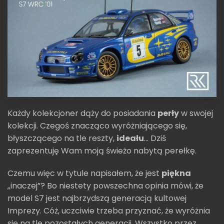
Każdy kolekcjoner dąży do posiadania
perły
w swojej
kolekcji. Czegoś znacząco wyróżniającego się,
błyszczącego na tle reszty,
ideału
... Dziś
zaprezentuję Wam moją świeżo nabytą perełkę.
Czemu więc w tytule napisałem, że jest
piękna
„inaczej”? Bo niestety powszechna opinia mówi, że
model S7 jest najbrzydszą generacją kultowej
Imprezy. Cóż, uczciwie trzeba przyznać, że wyróżnia
się na tle pozostałych generacji. Wszystko przez