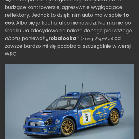
budzące kontrowersje, agresywnie wyglądające
reflektory. Jednak to dzięki nim auto ma w sobie
to
coś
. Albo się je kocha, albo nienawidzi. Nie ma nic po
środku. Ja zdecydowanie należę do tego pierwszego
obozu
, ponieważ
„robalooka”
od
(z ang.
Bug-Eye
)
zawsze bardzo mi się podobała, szczególnie w wersji
WRC.