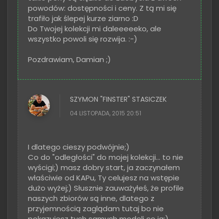
powodów: dostępności i ceny. Z tą mi się
trafiło jak ślepej kurze ziarno :D
Do Twojej kolekcji mi daleeeeeko, ale
wszystko powoli się rozwija. :-)
Pozdrawiam, Damian ;)
SZYMON "FINSTER" STASICZEK
04 LISTOPADA, 2015 20:51
I dlatego cieszy podwójnie;)
Co do "odległości" do mojej kolekcji... to nie
wyścigi;) masz dobry start, ja zaczynałem
właściwie od KAPu, Ty celujesz na wstępie
dużo wyżej;) Słusznie zauważyłeś, że profile
naszych zbiorów są inne, dlatego z
przyjemnością zaglądam tutaj bo nie
pokazujesz tych samych modeli co ja;)