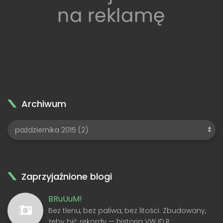
Archiwum
Zaprzyjaźnione blogi
BRuUuM!
Bez tlenu, bez paliwa, bez litości. Zbudowany,
żeby bić rekordy — historia VW ID.R