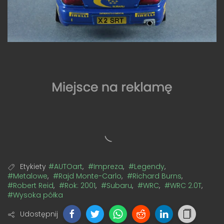
Etykiety
#AUTOart
,
#Impreza
,
#Legendy
,
#Metalowe
,
#Rajd Monte-Carlo
,
#Richard Burns
,
#Robert Reid
,
#Rok: 2001
,
#Subaru
,
#WRC
,
#WRC 2.0T
,
#Wysoka półka
Udostępnij