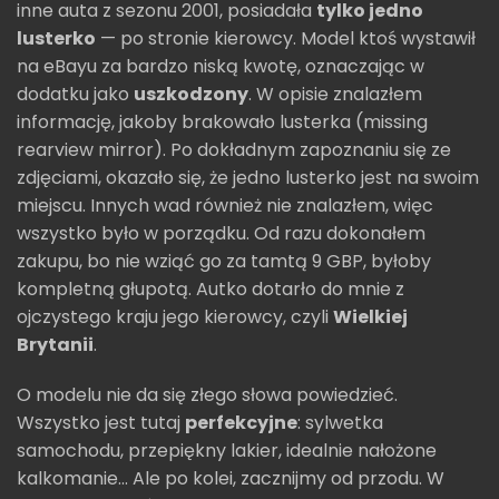
inne auta z sezonu 2001, posiadała
tylko jedno
lusterko
— po stronie kierowcy. Model ktoś wystawił
na eBayu za bardzo niską kwotę, oznaczając w
dodatku jako
uszkodzony
. W opisie znalazłem
informację, jakoby brakowało lusterka (missing
rearview mirror). Po dokładnym zapoznaniu się ze
zdjęciami, okazało się, że jedno lusterko jest na swoim
miejscu. Innych wad również nie znalazłem, więc
wszystko było w porządku. Od razu dokonałem
zakupu, bo nie wziąć go za tamtą 9 GBP, byłoby
kompletną głupotą. Autko dotarło do mnie z
ojczystego kraju jego kierowcy, czyli
Wielkiej
Brytanii
.
O modelu nie da się złego słowa powiedzieć.
Wszystko jest tutaj
perfekcyjne
: sylwetka
samochodu, przepiękny lakier, idealnie nałożone
kalkomanie... Ale po kolei, zacznijmy od przodu. W