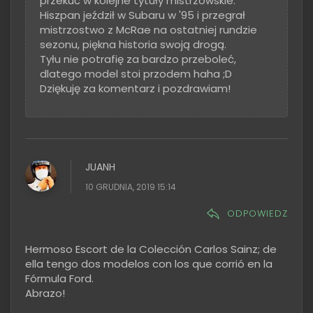
przekuć w kolejne tytuły mistrzowskie.
Hiszpan jeździł w Subaru w '95 i przegrał
mistrzostwo z McRae na ostatniej rundzie
sezonu, piękna historia swoją drogą.
Tyłu nie potrafię za bardzo przeboleć,
dlatego model stoi przodem haha ;D
Dziękuję za komentarz i pozdrawiam!
JUANH
10 GRUDNIA, 2019 15:14
ODPOWIEDZ
Hermoso Escort de la Colección Carlos Sainz; de
ella tengo dos modelos con los que corrió en la
Fórmula Ford.
Abrazo!