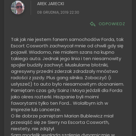
AREK JARECKI
08 GRUDNIA, 2019 22:30
ODPOWIEDZ
Tak jak nie jestem fanem samochodów Forda, tak
Escort Cosworth zachwycał mnie od chwili gdy się
pojawił. Wiadomo, nie miałem szans na kupno
takiego auta. Jednak jego linia i ten niesamowity
spojler budziły zachwyt. Muskularne błotniki,
agresywny przedni zderzak zdradzały mnóstwo
radości z jazdy. Plus gang silnika. Zobaczyć (i
usłyszeć) to auto było niesamowitym doznaniem.
Pamiętam czas gdy Sainz i Moya jeździli dla Forda
jako okres rozterki. Hiszpanie byli moimi
faworytami tylko ten Ford... Wolałbym ich w
Imprezie lub Lancerze.
O ile dobrze pamiętam Marian Bublewicz miał
przesiąść się ze Sierry na Escorta Cosworth,
niestety, nie zdążył.
Sam modelik wygląda szalenie dynamicznie w