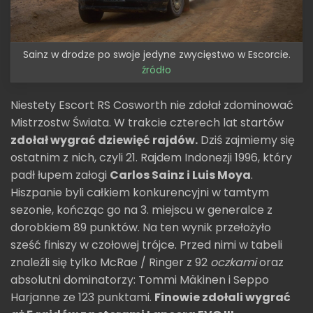
Sainz w drodze po swoje jedyne zwycięstwo w Escorcie.
źródło
Niestety Escort RS Cosworth nie zdołał zdominować
Mistrzostw Świata. W trakcie czterech lat startów
zdołał wygrać dziewięć rajdów.
Dziś zajmiemy się
ostatnim z nich, czyli 21. Rajdem Indonezji 1996, który
padł łupem załogi
Carlos Sainz i Luis Moya
.
Hiszpanie byli całkiem konkurencyjni w tamtym
sezonie, kończąc go na 3. miejscu w generalce z
dorobkiem 89 punktów. Na ten wynik przełożyło
sześć finiszy w czołowej trójce. Przed nimi w tabeli
znaleźli się tylko McRae / Ringer z 92
oczkami
oraz
absolutni dominatorzy: Tommi Mäkinen i Seppo
Harjanne ze 123 punktami.
Finowie zdołali wygrać