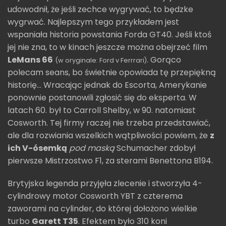
udowodnił, że jeśli zechce wygrywać, to będzke
wygrwać. Najlepszym tego przykładem jest
wspaniała historia powstania Forda GT40. Jeśli ktoś
jej nie zna, to w kinach jeszcze można obejrzeć film
LeMans 66
. Gorąco
(w oryginale: Ford v Ferrrari)
polecam seans, bo świetnie opowiada tę przepiękną
historię... Wracając jednak do Escorta, Amerykanie
ponownie postanowili zgłosić się do eksperta. W
latach 60. był to Carroll Shelby, w 90. natomiast
Cosworth. Tej firmy raczej nie trzeba przedstawiać,
ale dla rozwiania wszelkich wątpliwości powiem, że
z
ich V-ósemką
pod maską
Schumacher zdobył
pierwsze Mistrzostwo F1, za sterami Benettona B194.
Brytyjska legenda przyjęła zlecenie i stworzyła 4-
cylindrowy motor Cosworth YBT z czterema
zaworami na cylinder, do której dołożono wielkie
turbo
Garett T35
. Efektem było 310 koni