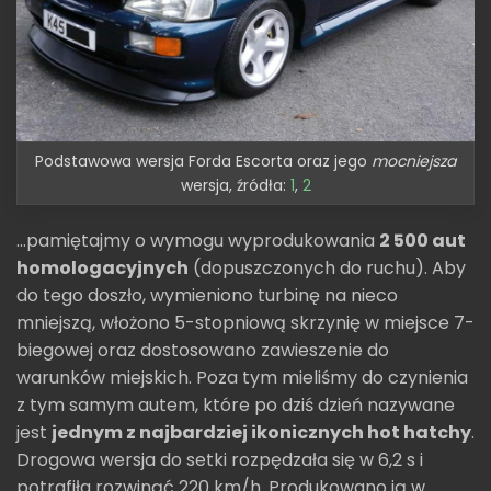
Podstawowa wersja Forda Escorta oraz jego
mocniejsza
wersja, źródła:
1
,
2
...pamiętajmy o wymogu wyprodukowania
2 500 aut
homologacyjnych
(dopuszczonych do ruchu). Aby
do tego doszło, wymieniono turbinę na nieco
mniejszą, włożono 5-stopniową skrzynię w miejsce 7-
biegowej oraz dostosowano zawieszenie do
warunków miejskich. Poza tym mieliśmy do czynienia
z tym samym autem, które po dziś dzień nazywane
jest
jednym z najbardziej ikonicznych hot hatchy
.
Drogowa wersja do setki rozpędzała się w 6,2 s i
potrafiła rozwinąć 220 km/h. Produkowano ją w