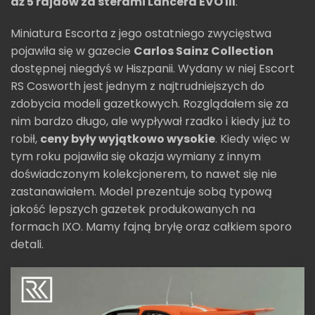
aż 5 rajdów za sterami Lancera EVO III
.
Miniatura Escorta z jego ostatniego zwycięstwa
pojawiła się w gazecie
Carlos Sainz Collection
dostępnej niegdyś w Hiszpanii. Wydany w niej Escort
RS Cosworth jest jednym z najtrudniejszych do
zdobycia modeli gazetkowych. Rozglądałem się za
nim bardzo długo, ale wypływał rzadko i kiedy już to
robił,
ceny były wyjątkowo wysokie
. Kiedy więc w
tym roku pojawiła się okazja wymiany z innym
doświadczonym kolekcjonerem, to nawet się nie
zastanawiałem. Model prezentuje sobą typową
jakość lepszych gazetek produkowanych na
formach IXO. Mamy fajną bryłę oraz całkiem sporo
detali.