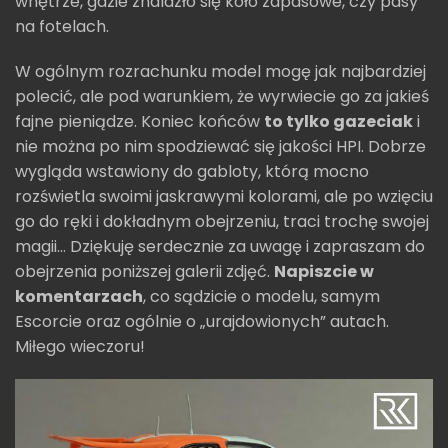
wnętrze, gdzie znalazło się koło zapasowe, czy pasy
na fotelach.
W ogólnym rozrachunku model mogę jak najbardziej
polecić, ale pod warunkiem, że wyrwiecie go za jakieś
fajne pieniądze. Koniec końców
to tylko gazeciak
i
nie można po nim spodziewać się jakości HPI. Dobrze
wygląda wstawiony do gabloty, którą mocno
rozświetla swoimi jaskrawymi kolorami, ale po wzięciu
go do ręki i dokładnym obejrzeniu, traci trochę swojej
magii... Dziękuję serdecznie za uwagę i zapraszam do
obejrzenia poniższej galerii zdjęć.
Napiszcie w
komentarzach
, co sądzicie o modelu, samym
Escorcie oraz ogólnie o „urajdowionych” autach.
Miłego wieczoru!