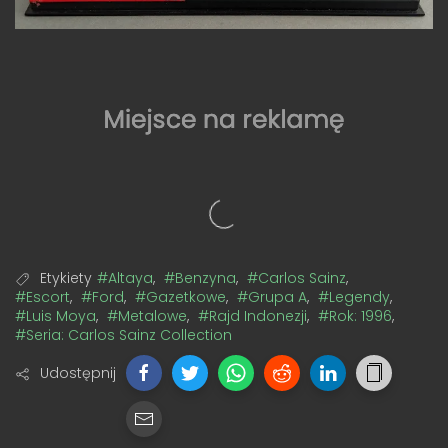
Etykiety
#Altaya
,
#Benzyna
,
#Carlos Sainz
,
#Escort
,
#Ford
,
#Gazetkowe
,
#Grupa A
,
#Legendy
,
#Luis Moya
,
#Metalowe
,
#Rajd Indonezji
,
#Rok: 1996
,
#Seria: Carlos Sainz Collection
Udostępnij