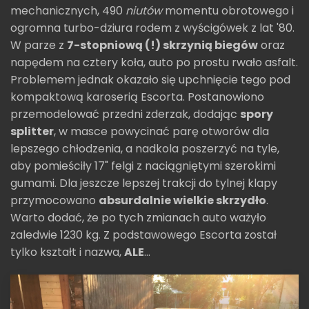
mechanicznych, 490
niutów
momentu obrotowego i
ogromna turbo-dziura rodem z wyścigówek z lat '80.
W parze z
7-stopniową (!) skrzynią biegów
oraz
napędem na cztery koła, auto po prostu rwało asfalt.
Problemem jednak okazało się upchnięcie tego pod
kompaktową karoserią Escorta. Postanowiono
przemodelować przedni zderzak, dodając
spory
splitter
, w masce powycinać parę otworów dla
lepszego chłodzenia, a nadkola poszerzyć na tyle,
aby pomieściły 17" felgi z naciągniętymi szerokimi
gumami. Dla jeszcze lepszej trakcji do tylnej klapy
przymocowano
absurdalnie wielkie skrzydło
.
Warto dodać, że po tych zmianach auto ważyło
zaledwie 1230 kg. Z podstawowego Escorta został
tylko kształt i nazwa,
ALE
...