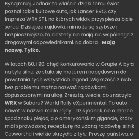
Bynajmniej. Jednak to właśnie dzięki temu świat
poznał takie kultowe auta, jak Lancer EVO, czy
Impreza WRX STI, na których widok przyspiesza bicie
serca. Dzisiejsze rajdówki, mimo że są szybsze i
bezpieczniejsze, to niestety nie mają nic wspólnego z
drogowymi odpowiednikami. No dobra...
Mają
nazwę. Tylko.
W latach 80. i 90. chęć konkurowania w Grupie A była
na tyle silna, że stała się motorem napędowym do
powstania tych wszystkich legend. Większość z nich
bez problemu można nazwać rajdówkami
dopuszczonymi na ulicę. Zresztą, wiecie, co znaczyło
WRX
w Subaru? World Rally eXperimental. To auto
nawet w nazwie miało rajdy... Dziś jednak nie o marce
spod znaku plejad, a o amerykańskim gigancie, który
miał sprawdzoną recepturę na udaną rajdówkę: silnik
Coswortha i wielkie skrzydło z tyłu. Proszę państwa, o