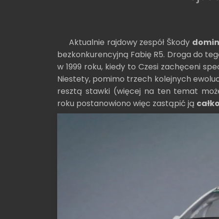
Aktualnie rajdowy zespół Škody
domin
bezkonkurencyjną Fabię R5. Droga do tego
w 1999 roku, kiedy to Czesi zachęceni s
Niestety, pomimo trzech kolejnych ewoluc
resztą stawki (więcej na ten temat mo
roku postanowiono więc zastąpić ją
całk