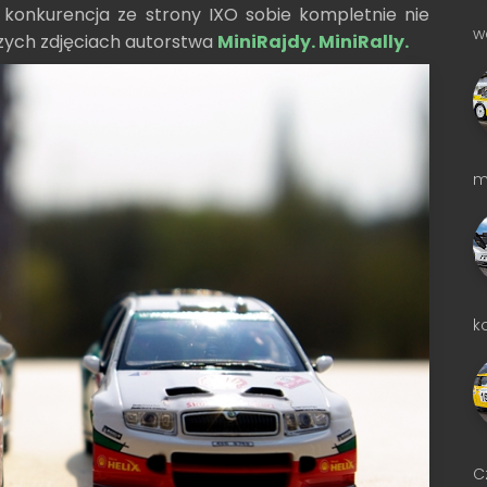
konkurencja ze strony IXO sobie kompletnie nie
w
szych zdjęciach autorstwa
MiniRajdy. MiniRally.
m
k
C