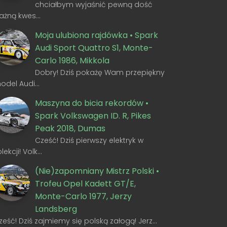
chciałbym wyjaśnić pewną dość
ażną kwes…
Moja ulubiona rajdówka • Spark
Audi Sport Quattro S1, Monte-
Carlo 1986, Mikkola
Dobry! Dziś pokażę Wam przepiękny
odel Audi…
Maszyna do bicia rekordów •
Spark Volkswagen ID. R, Pikes
Peak 2018, Dumas
Cześć! Dziś pierwszy elektryk w
olekcji! Volk…
(Nie)zapomniany Mistrz Polski •
Trofeu Opel Kadett GT/E,
Monte-Carlo 1977, Jerzy
Landsberg
ześć! Dziś zajmiemy się polską załogą! Jerz…