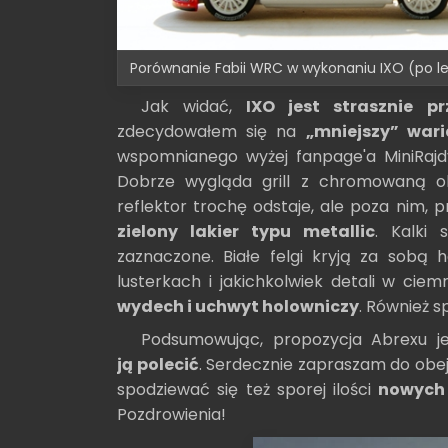
Porównanie Fabii WRC w wykonaniu IXO (po lew
Jak widać,
IXO jest strasznie pr
zdecydowałem się na
„mniejszy” wari
wspomnianego wyżej fanpage'a MiniRajd
Dobrze wygląda grill z chromowaną o
reflektor trochę odstaje, ale poza nim, p
zielony lakier typu metallic
. Kalki
zaznaczone. Białe felgi kryją za sobą
lusterkach i jakichkolwiek detali w cie
wydech i uchwyt holowniczy
. Również 
Podsumowując, propozycja Abrexu 
ją polecić
. Serdecznie zapraszam do obejr
spodziewać się też sporej ilości
nowych
Pozdrowienia!