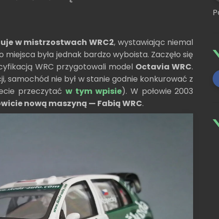
P
uje w mistrzostwach WRC2
, wystawiając niemal
 miejsca była jednak bardzo wyboista. Zaczęło się
pecyfikacją WRC przygotowali model
Octavia WRC
.
ji, samochód nie był w stanie godnie konkurować z
żecie przeczytać
w tym wpisie
). W połowie 2003
owicie nową maszyną — Fabią WRC
.