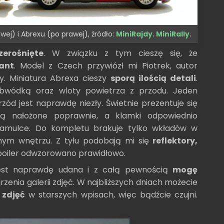
ej) i Abrexu (po prawej), źródło:
MiniRajdy. MiniRally.
zerośnięte
. W związku z tym cieszę się, że
ant
. Model z Czech przywiózł mi Piotrek, autor
y. Miniatura Abrexa cieszy
sporą ilością detali
.
bwódką oraz wloty powietrza z przodu. Jeden
rzód jest naprawdę niezły. Świetnie prezentuje się
 są nałożone poprawnie, a klamki odpowiednio
 hamulce. Do kompletu brakuje tylko wkładów w
mnym wnętrzu. Z tyłu podobają mi się
reflektory,
spoiler odwzorowano prawidłowo.
jest naprawdę udana i z całą pewnością
mogę
zenia galerii zdjęć. W najbliższych dniach możecie
 zdjęć
w starszych wpisach, więc bądźcie czujni.