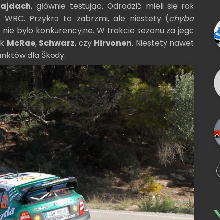
rajdach
, głównie testując. Odrodzić mieli się rok
ii WRC. Przykro to zabrzmi, ale niestety (
chyba
 nie było konkurencyjne. W trakcie sezonu za jego
jak
McRae
,
Schwarz
, czy
Hirvonen
. Niestety nawet
punktów dla Škody.