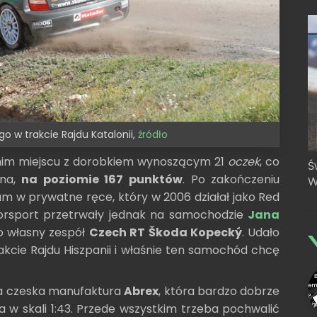
o w trakcie Rajdu Katalonii,
źródło
tnim miejscu z dorobkiem wynoszącym 21
oczek
, co
Ś
ëna,
na poziomie 167 punktów
. Po zakończeniu
W
m w prywatne ręce, który w 2006 działał jako Red
torsport przetrwały jednak na samochodzie
Jana
o własny zespół
Czech RT Škoda Kopecký
. Udało
kcie Rajdu Hiszpanii i właśnie ten samochód chcę
a czeska manufaktura
Abrex
, która bardzo dobrze
 w skali 1:43. Przede wszystkim trzeba pochwalić