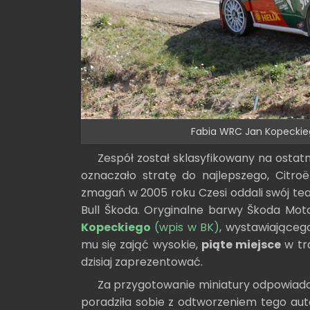
Fabia WRC Jan Kopeckieg
Zespół został sklasyfikowany na osta
oznaczało stratę do najlepszego, Citro
zmagań w 2005 roku Czesi oddali swój tea
Bull Škoda. Oryginalne barwy Škoda Mo
Kopeckiego
(wpis w BK)
, wystawiająceg
mu się zająć wysokie,
piąte miejsce
w tra
dzisiaj zaprezentować.
Za przygotowanie miniatury odpowiad
poradziła sobie z odtworzeniem tego auta