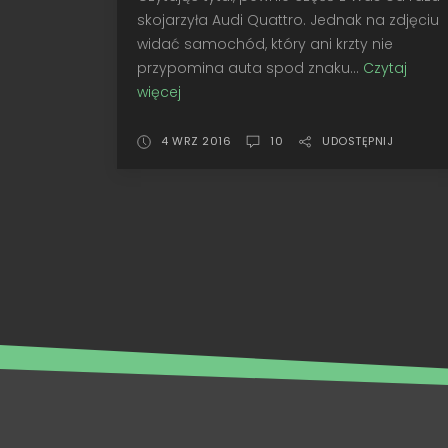
skojarzyła Audi Quattro. Jednak na zdjęciu
widać samochód, który ani krzty nie
przypomina auta spod znaku...
Czytaj
więcej
Pierwsze
rajdowe
4x4
4 WRZ 2016
10
UDOSTĘPNIJ
•
Norev
VW
Typ
183
Race-
Iltis,
Paris-
Dakar
1980