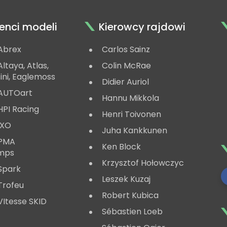
enci modeli
Kierowcy rajdowi
Abrex
Carlos Sainz
ltaya, Atlas,
Colin McRae
ini, Eaglemoss
Didier Auriol
AUTOart
Hannu Mikkola
HPI Racing
Henri Toivonen
IXO
Juha Kankkunen
 PMA
Ken Block
mps
Krzysztof Hołowczyc
Spark
Leszek Kuzaj
Trofeu
Robert Kubica
Itesse SKID
Sébastien Loeb