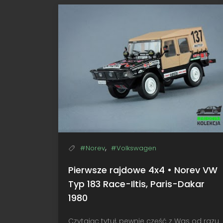
Spark
BMW
X5,
Dakar
2003
,
#Norev
#Volkswagen
Pierwsze rajdowe 4x4 • Norev VW
Typ 183 Race-Iltis, Paris-Dakar
1980
Czytając tytuł, pewnie część z Was od razu