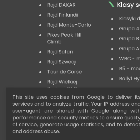
Klasy
Rajd DAKAR
Rajd Finlandii
Klasyki 
Rajd Monte-Carlo
Grupa 4
Pikes Peak Hill
Grupa B
Climb
Grupa A
Rajd Safari
WRC - 
Rajd Szwecji
R5 - mo
Tour de Corse
Rally1 H
Rajd Wielkiej
Brytanii RAC
Lombard
This site uses cookies from Google to deliver it
services and to analyze traffic. Your IP address an
user-agent are shared with Google along wit
performance and security metrics to ensure qualit
of service, generate usage statistics, and to detec
and address abuse.