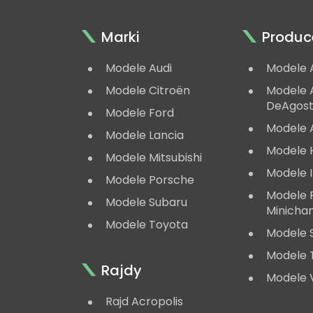
Marki
Produc
Modele Audi
Modele 
Modele Citroën
Modele A
DeAgost
Modele Ford
Modele 
Modele Lancia
Modele 
Modele Mitsubishi
Modele 
Modele Porsche
Modele
Modele Subaru
Minicha
Modele Toyota
Modele 
Modele 
Rajdy
Modele V
Rajd Acropolis