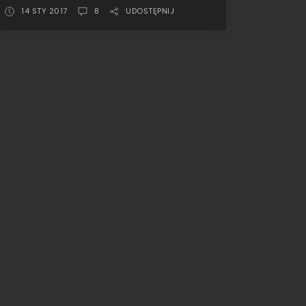
bezdrożach
14 STY 2017
8
UDOSTĘPNIJ
•
IXO
Mini
All
4
Racing,
Dakar
2012