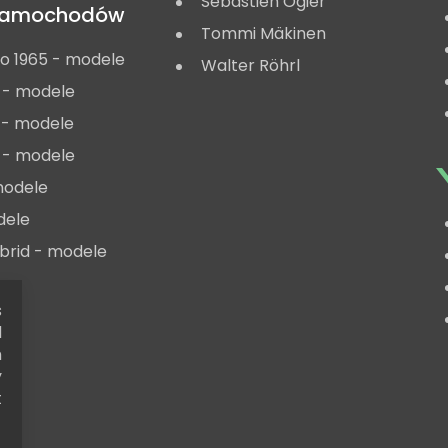
Sébastien Ogier
 samochodów
Tommi Mäkinen
do 1965 - modele
Walter Röhrl
 - modele
 - modele
 - modele
modele
dele
ybrid - modele
s
d
h
y
t