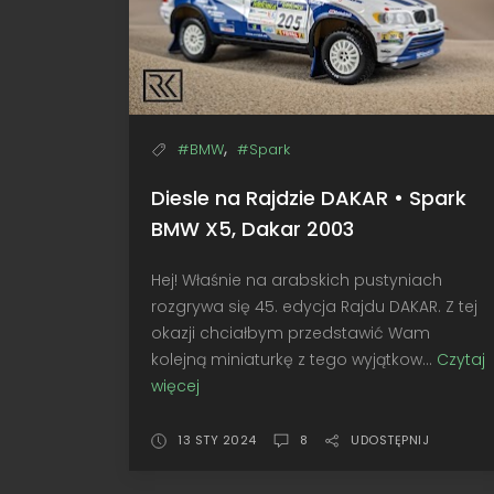
,
#BMW
#Spark
Diesle na Rajdzie DAKAR • Spark
BMW X5, Dakar 2003
Hej! Właśnie na arabskich pustyniach
rozgrywa się 45. edycja Rajdu DAKAR. Z tej
okazji chciałbym przedstawić Wam
kolejną miniaturkę z tego wyjątkow...
Czytaj
więcej
Diesle
na
Rajdzie
13 STY 2024
8
UDOSTĘPNIJ
DAKAR
•