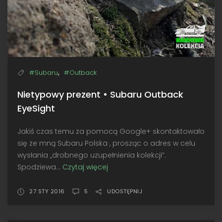
,
#Subaru
#Outback
Nietypowy prezent • Subaru Outback
EyeSight
Jakiś czas temu za pomocą Google+ skontaktowało
się ze mną Subaru Polska , prosząc o adres w celu
wysłania „drobnego uzupełnienia kolekcji”.
Spodziewa...
Czytaj więcej
Nietypowy
prezent
•
27 STY 2016
5
UDOSTĘPNIJ
Subaru
Outback