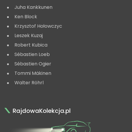
Juha Kankkunen
Ken Block
Krzysztof Hołowczyc
Leszek Kuzaj
Robert Kubica
Sébastien Loeb
Sébastien Ogier
Tommi Mäkinen
Walter Röhrl
RajdowaKolekcja.pl