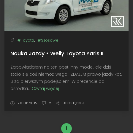
,
#Toyota
#Szosowe
Nauka Jazdy • Welly Toyota Yaris II
Zapowiadałem na ten post inny model, ale dziś
stało się coś niemożliwego i ZDAŁEM prawo jazdy kat.
B za pierwszym podejściem. W prezencie od
ośrodka...
Czytaj więcej
Nauka
Jazdy
•
20 LIP 2015
2
UDOSTĘPNIJ
Welly
Toyota
Yaris
1
II