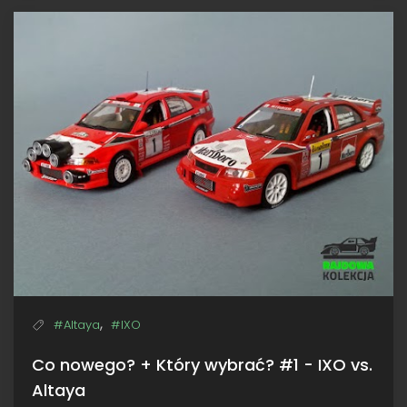
Trofeu
Subaru
Impreza
S6
WRC,
NetworkQ
RAC
2000,
Burns
/
Reid
,
#Altaya
#IXO
Co nowego? + Który wybrać? #1 - IXO vs.
Altaya