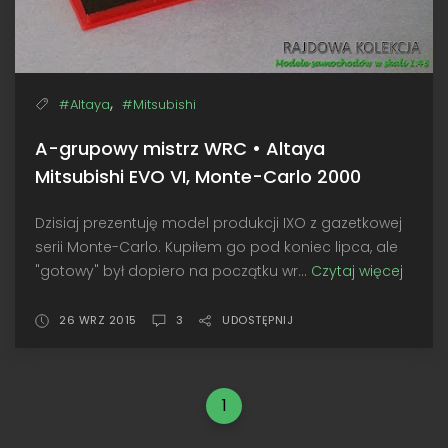
,
#Altaya
#Mitsubishi
A-grupowy mistrz WRC • Altaya
Mitsubishi EVO VI, Monte-Carlo 2000
Dzisiaj prezentuję model produkcji IXO z gazetkowej
serii Monte-Carlo. Kupiłem go pod koniec lipca, ale
"gotowy" był dopiero na początku wr...
Czytaj więcej
A-
grupo
mistrz
26 WRZ 2015
3
UDOSTĘPNIJ
WRC
•
Altaya
1
Mitsub
EVO