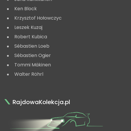
Ken Block
Krzysztof Hołowczyc
Leszek Kuzaj
Robert Kubica
Sébastien Loeb
Sébastien Ogier
Tommi Mäkinen
Walter Röhrl
RajdowaKolekcja.pl