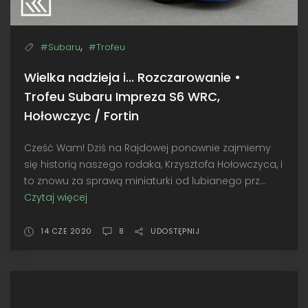
,
#Subaru
#Trofeu
Wielka nadzieja i... Rozczarowanie •
Trofeu Subaru Impreza S6 WRC,
Hołowczyc / Fortin
Cześć Wam! Dziś na Rajdowej ponownie zajmiemy
się historią naszego rodaka, Krzysztofa Hołowczyca, i
to znowu za sprawą miniaturki od lubianego prz...
Czytaj więcej
Wielka
nadzieja
i...
14 CZE 2020
8
UDOSTĘPNIJ
Rozczarowanie
•
Trofeu
Subaru