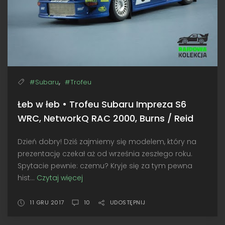
,
#Subaru
#Trofeu
Łeb w łeb • Trofeu Subaru Impreza S6
WRC, NetworkQ RAC 2000, Burns / Reid
Dzień dobry! Dziś zajmiemy się modelem, który na
prezentację czekał aż od września zeszłego roku.
Spytacie pewnie: czemu? Kryje się za tym pewna
hist...
Czytaj więcej
Łeb
w
łeb
11 GRU 2017
10
UDOSTĘPNIJ
•