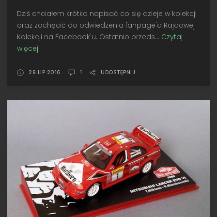
Dziś chciałem krótko napisać co się dzieje w kolekcji
oraz zachęcić do odwiedzenia fanpage'a Rajdowej
Kolekcji na Facebook'u. Ostatnio przeds...
Czytaj
więcej
Co
nowego?
+
29 LIP 2016
1
UDOSTĘPNIJ
Który
wybrać?
#1
-
IXO
vs.
Altaya