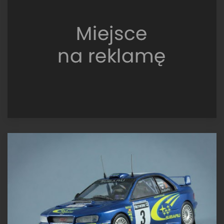
Impreza
S6
WRC,
Hołowczyc
/
Fortin