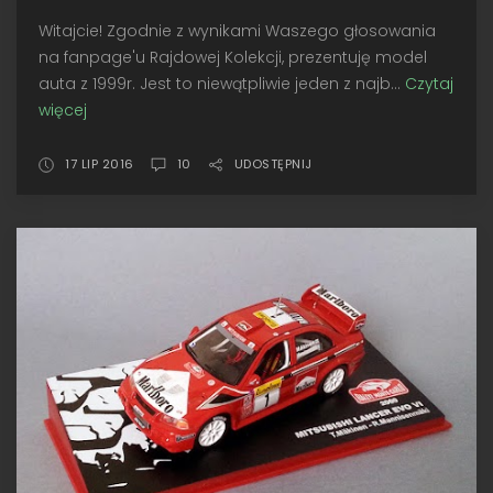
Witajcie! Zgodnie z wynikami Waszego głosowania
na fanpage'u Rajdowej Kolekcji, prezentuję model
auta z 1999r. Jest to niewątpliwie jeden z najb...
Czytaj
więcej
Tommi
•
IXO
17 LIP 2016
10
UDOSTĘPNIJ
Mitsubishi
Lancer
EVO
VI,
New
Zealand
1999