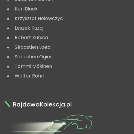
Ken Block
Krzysztof Hołowczyc
Leszek Kuzaj
Robert Kubica
Sébastien Loeb
Sébastien Ogier
Tommi Mäkinen
Walter Röhrl
RajdowaKolekcja.pl