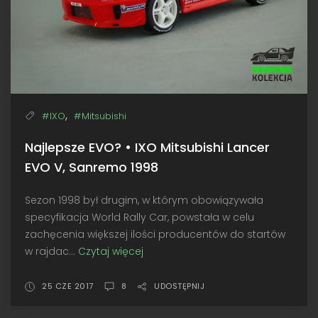
,
#IXO
#Mitsubishi
Najlepsze EVO? • IXO Mitsubishi Lancer
EVO V, Sanremo 1998
Sezon 1998 był drugim, w którym obowiązywała
specyfikacja World Rally Car, powstała w celu
zachęcenia większej ilości producentów do startów
w rajdac...
Czytaj więcej
Najlepsze
EVO?
•
25 CZE 2017
8
UDOSTĘPNIJ
IXO