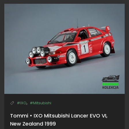
Mitsubishi
Lancer
EVO
V,
Sanremo
1998
,
#IXO
#Mitsubishi
Tommi • IXO Mitsubishi Lancer EVO VI,
New Zealand 1999