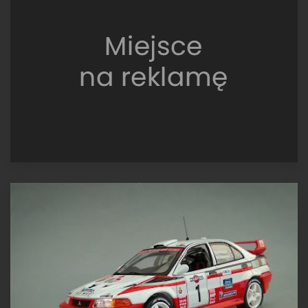
EVO
6.5,
Monte-
Carlo
2001