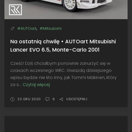
,
#AUTOart
#Mitsubishi
Na ostatnią chwilę • AUTOart Mitsubishi
Lancer EVO 6.5, Monte-Carlo 2001
Cześć! Dziś chciałbym ponownie zanurzyć się w
czasach wczesnego WRC. Gwiazdą dzisiejszego
wpisu będzie nie kto inny, jak Tommi Mäkinen, który
za s...
Czytaj więcej
Na
ostatnią
chwilę
23 GRU 2020
6
UDOSTĘPNIJ
•
AUTOart
Mitsubishi
Lancer