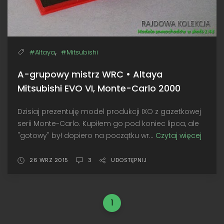
,
#Altaya
#Mitsubishi
A-grupowy mistrz WRC • Altaya
Mitsubishi EVO VI, Monte-Carlo 2000
Dzisiaj prezentuję model produkcji IXO z gazetkowej
serii Monte-Carlo. Kupiłem go pod koniec lipca, ale
"gotowy" był dopiero na początku wr...
Czytaj więcej
A-
grupo
mistrz
26 WRZ 2015
3
UDOSTĘPNIJ
WRC
•
Altaya
1
Mitsub
EVO