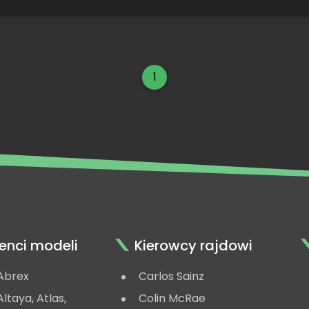
1
enci modeli
Kierowcy rajdowi
Abrex
Carlos Sainz
ltaya, Atlas,
Colin McRae