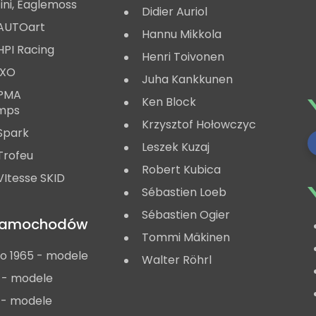
ini, Eaglemoss
Didier Auriol
AUTOart
Hannu Mikkola
HPI Racing
Henri Toivonen
IXO
Juha Kankkunen
 PMA
Ken Block
mps
Krzysztof Hołowczyc
Spark
Leszek Kuzaj
Trofeu
Robert Kubica
Itesse SKID
Sébastien Loeb
Sébastien Ogier
 samochodów
Tommi Mäkinen
do 1965 - modele
Walter Röhrl
 - modele
 - modele