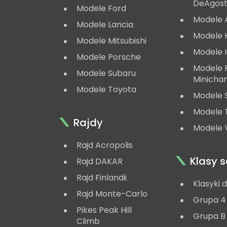
DeAgost
Modele Ford
Modele 
Modele Lancia
Modele 
Modele Mitsubishi
Modele 
Modele Porsche
Modele
Modele Subaru
Minicha
Modele Toyota
Modele 
Modele 
Rajdy
Modele V
Rajd Acropolis
Klasy
Rajd DAKAR
Rajd Finlandii
Klasyki 
Rajd Monte-Carlo
Grupa 4
Pikes Peak Hill
Grupa B
Climb