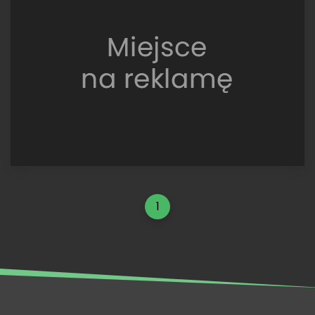
GT/E,
Monte-
Carlo
1977,
Jerzy
Landsberg
1