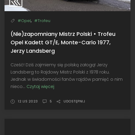
,
#Opel
#Trofeu
(Nie)zapomniany Mistrz Polski • Trofeu
Opel Kadett GT/E, Monte-Carlo 1977,
Jerzy Landsberg
Cześć! Dziś zajmiemy się polską załogą! Jerzy
Landsberg to Rajdowy Mistrz Polski z 1978 roku.
Jednak w świadomości fanów rajdów pamięć o nim
nieco...
Czytaj więcej
(Nie)zapomniany
Mistrz
Polski
12 LIS 2023
5
UDOSTĘPNIJ
•
Trofeu
Opel
Kadett