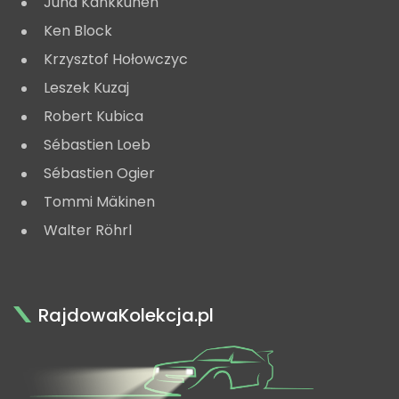
Juha Kankkunen
Ken Block
Krzysztof Hołowczyc
Leszek Kuzaj
Robert Kubica
Sébastien Loeb
Sébastien Ogier
Tommi Mäkinen
Walter Röhrl
RajdowaKolekcja.pl