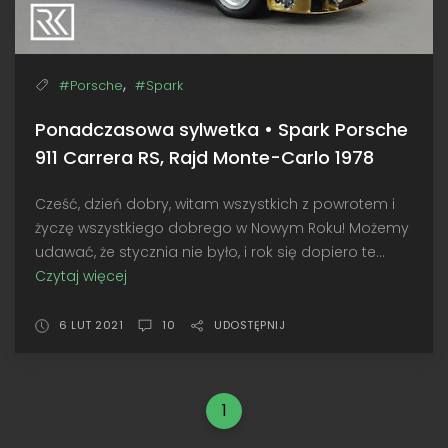
,
#Porsche
#Spark
Ponadczasowa sylwetka • Spark Porsche
911 Carrera RS, Rajd Monte-Carlo 1978
Cześć, dzień dobry, witam wszystkich z powrotem i
życzę wszystkiego dobrego w Nowym Roku! Możemy
udawać, że stycznia nie było, i rok się dopiero te...
Czytaj więcej
Ponadczasowa
sylwetka
•
6 LUT 2021
10
UDOSTĘPNIJ
Spark
Porsche
911
1
Carrera
RS,