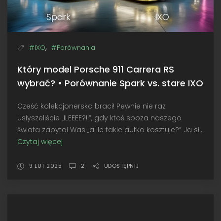
,
#IXO
#Porównania
Który model Porsche 911 Carrera RS
wybrać? • Porównanie Spark vs. stare IXO
Cześć kolekcjonerska braci! Pewnie nie raz
usłyszeliście „ILEEEE?!!”, gdy ktoś spoza naszego
świata zapytał Was „a ile takie autko kosztuje?” Ja sł...
Czytaj więcej
Który
model
Porsche
9 LUT 2025
2
UDOSTĘPNIJ
911
Carrera
RS
wybrać?