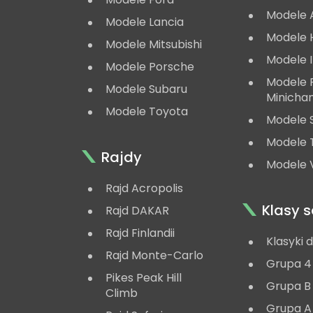
Modele 
Modele Lancia
Modele 
Modele Mitsubishi
Modele 
Modele Porsche
Modele
Modele Subaru
Minicha
Modele Toyota
Modele 
Modele 
Rajdy
Modele V
Rajd Acropolis
Klasy
Rajd DAKAR
Rajd Finlandii
Klasyki 
Rajd Monte-Carlo
Grupa 4
Pikes Peak Hill
Grupa B
Climb
Grupa A