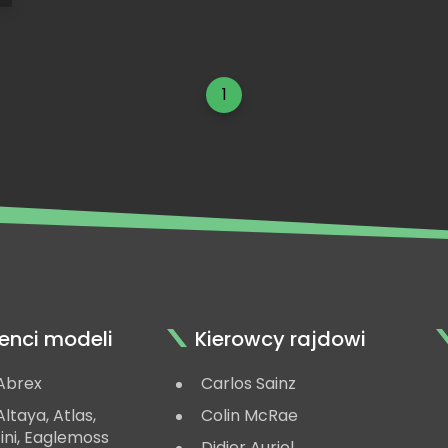
1
enci modeli
Kierowcy rajdowi
Abrex
Carlos Sainz
ltaya, Atlas,
Colin McRae
ini, Eaglemoss
Didier Auriol