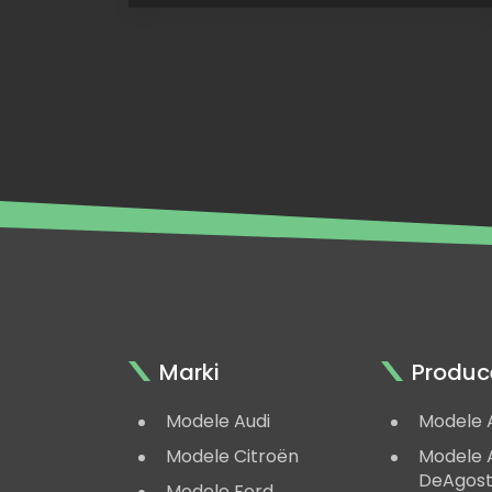
rekordów
•
Spark
Volkswagen
ID.
R,
Pikes
Peak
2018,
Dumas
Marki
Produc
Modele Audi
Modele 
Modele Citroën
Modele A
DeAgost
Modele Ford