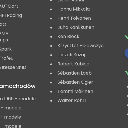
AUTOart
Hannu Mikkola
HPI Racing
Henri Toivonen
IXO
Juha Kankkunen
 PMA
Ken Block
mps
Krzysztof Hołowczyc
Spark
Leszek Kuzaj
Trofeu
Robert Kubica
Itesse SKID
Sébastien Loeb
Sébastien Ogier
 samochodów
Tommi Mäkinen
do 1965 - modele
Walter Röhrl
 - modele
 - modele
 - modele