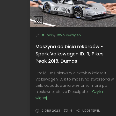
,
#Spark
#Volkswagen
Maszyna do bicia rekordów •
Spark Volkswagen ID. R, Pikes
Peak 2018, Dumas
Cześć! Dziś pierwszy elektryk w kolekcji!
Volkswagen ID. R to maszyna stworzona w
celu odbudowania wizerunku marki po
niesławnej aferze Dieselgate ...
Czytaj
więcej
Maszyna
do
bicia
2 GRU 2023
4
UDOSTĘPNIJ