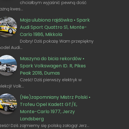
chciałbym wyjaśnić pewną dość
ażną kwes…
Moja ulubiona rajdówka • Spark
Audi Sport Quattro S1, Monte-
Carlo 1986, Mikkola
Dobry! Dziś pokażę Wam przepiękny
odel Audi…
Maszyna do bicia rekordów •
Spark Volkswagen ID. R, Pikes
Peak 2018, Dumas
Cześć! Dziś pierwszy elektryk w
olekcji! Volk…
(Nie)zapomniany Mistrz Polski •
Trofeu Opel Kadett GT/E,
Monte-Carlo 1977, Jerzy
Landsberg
ześć! Dziś zajmiemy się polską załogą! Jerz…