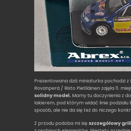
Prezentowana dziś miniaturka pochodzi z Ra
Rovanperä / Risto Pietiläinen zajęła 11. mie
solidny model.
Mamy tu doczynienia z d
lakierem, pod którym widać linie podziału
sposób, ale nie da się też do niczego konk
Z przodu podoba mi się
szczegółowy gril
z osobnych elementów. Niestety przedni