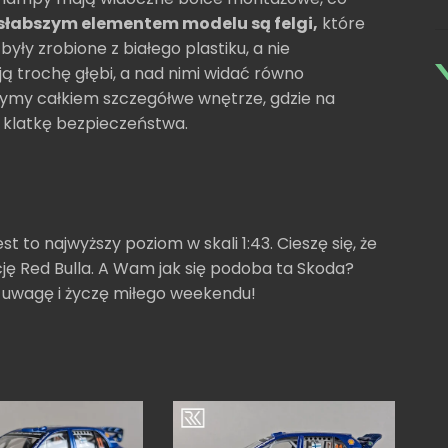
słabszym elementem modelu są felgi,
które
ły zrobione z białego plastiku, a nie
 trochę głębi, a nad nimi widać równo
ymy całkiem szczegółwe wnętrze, gdzie na
y klatkę bezpieczeństwa.
t to najwyższy poziom w skali 1:43. Cieszę się, że
kcję Red Bulla. A Wam jak się podoba ta Skoda?
a uwagę i życzę miłego weekendu!