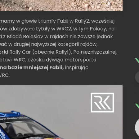
mamy w głowie triumfy Fabii w Rally2, wcześniej
owców zdobywało tytuły w WRC2, w tym Polacy, na
i z Mladá Boleslav w rajdach nie zawsze jednak
ć w drugiej najwyższej kategorii rajdów,
rld Rally Car (obecnie Rally1). Po niezniszczalnej,
Octavii WRC, czeska dywizja motorsportu
na bazie mniejszej Fabii,
inspirując
WRC.