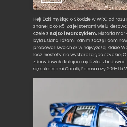
Hej! Dziś myśląc o Skodzie w WRC od razu 
znanej jako R5. Za jej sterami wielu kier
czele z
Kajto i Marczykiem.
Historia mark
była usłana różami. Zanim zaczęli dominowa
próbowali swoich sił w najwyższej klasie Wo
lecz niestety nie wystarczająco szybkiej 
zdecydowała kolejną rajdówkę zbudować
się sukcesami Corolli, Focusa czy 206-tki 