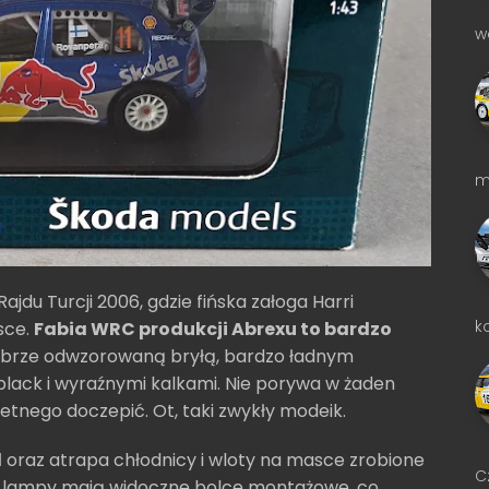
w
m
jdu Turcji 2006, gdzie fińska załoga Harri
k
jsce.
Fabia WRC produkcji Abrexu to bardzo
obrze odwzorowaną bryłą, bardzo ładnym
 black i wyraźnymi kalkami. Nie porywa w żaden
retnego doczepić. Ot, taki zwykły modeik.
l
oraz atrapa chłodnicy i wloty na masce zrobione
C
e lampy mają widoczne bolce montażowe, co