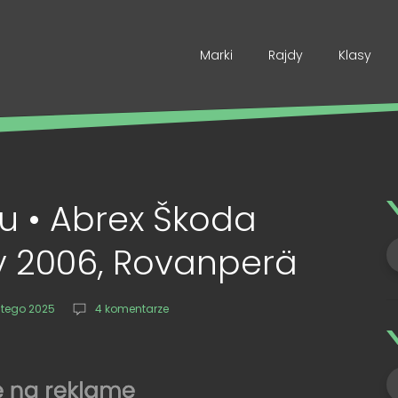
Marki
Rajdy
Klasy
u • Abrex Škoda
y 2006, Rovanperä
utego 2025
4 komentarze