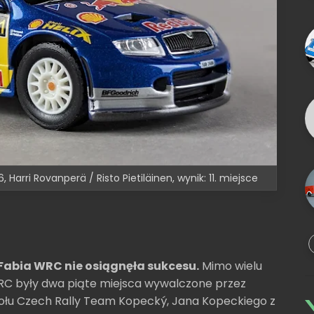
 Harri Rovanperä / Risto Pietiläinen, wynik: 11. miejsce
Fabia WRC nie osiągnęła sukcesu.
Mimo wielu
RC były dwa piąte miejsca wywalczone przez
łu Czech Rally Team Kopecký, Jana Kopeckiego z