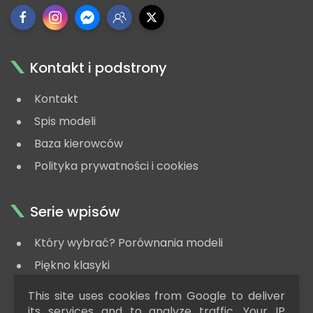
Kontakt i podstrony
Kontakt
Spis modeli
Baza kierowców
Polityka prywatności i cookies
Serie wpisów
Który wybrać? Porównania modeli
Piękno klasyki
#zaGrosze - modele za niską cenę
This site uses cookies from Google to deliver
Poradnik kolekcjonera
its services and to analyze traffic. Your IP