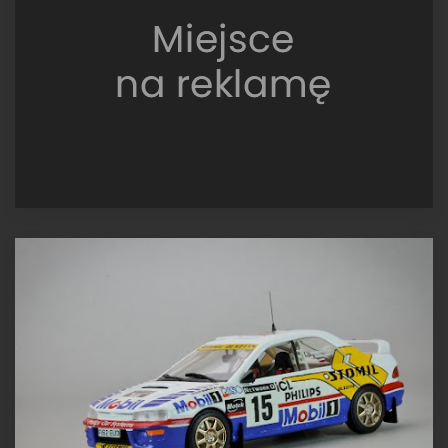
1997,
McRae
/
Grist