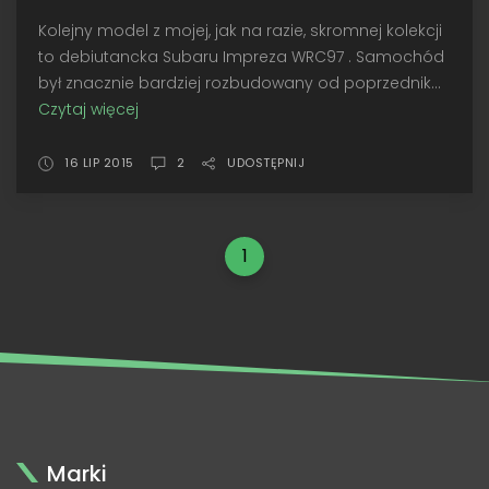
Kolejny model z mojej, jak na razie, skromnej kolekcji
to debiutancka Subaru Impreza WRC97 . Samochód
był znacznie bardziej rozbudowany od poprzednik...
Czytaj więcej
Czas
na
Imprezę!
16 LIP 2015
2
UDOSTĘPNIJ
•
Altaya
Subaru
1
Impreza
WRC,
Monte-
Carlo
1997
Marki