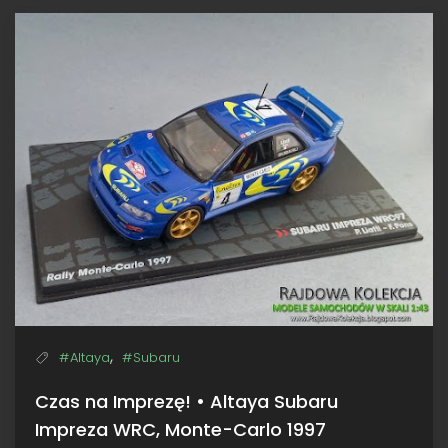
Impreza
555,
NetworkQ
RAC
1997,
Hołowczyc
/
Wisławski
,
#Altaya
#Subaru
Czas na Imprezę! • Altaya Subaru
Impreza WRC, Monte-Carlo 1997