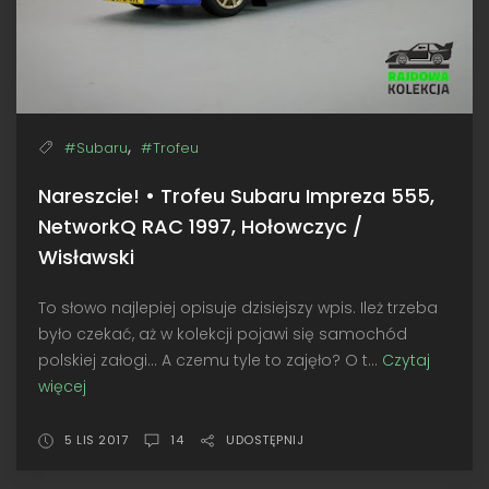
,
#Subaru
#Trofeu
Nareszcie! • Trofeu Subaru Impreza 555,
NetworkQ RAC 1997, Hołowczyc /
Wisławski
To słowo najlepiej opisuje dzisiejszy wpis. Ileż trzeba
było czekać, aż w kolekcji pojawi się samochód
polskiej załogi... A czemu tyle to zajęło? O t...
Czytaj
więcej
Nareszcie!
•
Trofeu
5 LIS 2017
14
UDOSTĘPNIJ
Subaru