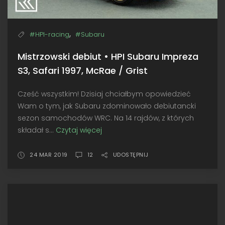
,
#HPI-racing
#Subaru
Mistrzowski debiut • HPI Subaru Impreza
S3, Safari 1997, McRae / Grist
Cześć wszystkim! Dzisiaj chciałbym opowiedzieć
Wam o tym, jak Subaru zdominowało debiutancki
sezon samochodów WRC. Na 14 rajdów, z których
składał s...
Czytaj więcej
Mistrzowski
debiut
•
24 MAR 2019
12
UDOSTĘPNIJ
HPI
Subaru
Impreza
S3,
Safari