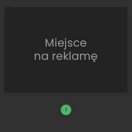
Octavia
WRC
Evo3,
Argentina
2003
1