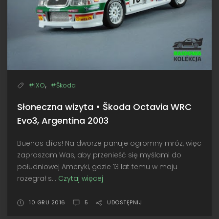
,
#IXO
#Škoda
Słoneczna wizyta • Škoda Octavia WRC
Evo3, Argentina 2003
Buenos días! Na dworze panuje ogromny mróz, więc
zapraszam Was, aby przenieść się myślami do
południowej Ameryki, gdzie 13 lat temu w maju
rozegrał s...
Czytaj więcej
Słoneczna
wizyta
•
10 GRU 2016
5
UDOSTĘPNIJ
Škoda