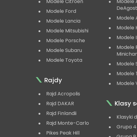
Modele Citroën
Modele A
DeAgost
Modele Ford
Modele 
Modele Lancia
Modele 
Modele Mitsubishi
Modele 
Modele Porsche
Modele
Modele Subaru
Minicha
Modele Toyota
Modele 
Modele 
Rajdy
Modele V
Rajd Acropolis
Klasy
Rajd DAKAR
Rajd Finlandii
Klasyki 
Rajd Monte-Carlo
Grupa 4
Pikes Peak Hill
Grupa B