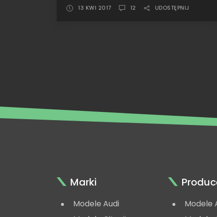
medal
13 KWI 2017
12
UDOSTĘPNIJ
•
Altaya
Ford
RS200,
Swede
1986
Marki
Produc
Modele Audi
Modele 