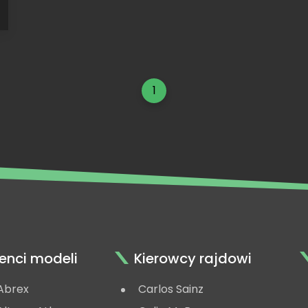
u
1
n
enci modeli
Kierowcy rajdowi
Abrex
Carlos Sainz