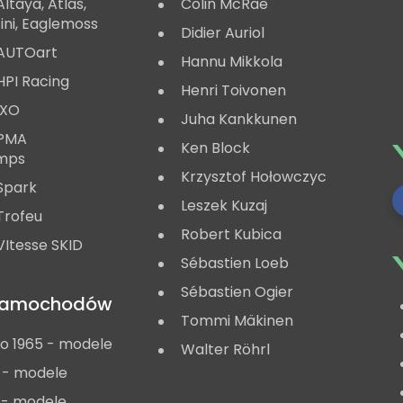
ltaya, Atlas,
Colin McRae
ini, Eaglemoss
Didier Auriol
AUTOart
Hannu Mikkola
HPI Racing
Henri Toivonen
IXO
Juha Kankkunen
 PMA
Ken Block
mps
Krzysztof Hołowczyc
Spark
Leszek Kuzaj
Trofeu
Robert Kubica
Itesse SKID
Sébastien Loeb
Sébastien Ogier
 samochodów
Tommi Mäkinen
do 1965 - modele
Walter Röhrl
 - modele
 - modele