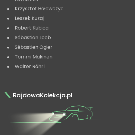
Krzysztof Hołowczyc
Leszek Kuzaj
Robert Kubica
Sébastien Loeb
Sébastien Ogier
Tommi Mäkinen
Walter Röhrl
RajdowaKolekcja.pl