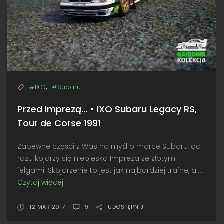
,
#IXO
#Subaru
Przed Imprezą... • IXO Subaru Legacy RS,
Tour de Corse 1991
Zapewne części z Was na myśl o marce Subaru, od
razu kojarzy się niebieska Impreza ze złotymi
felgami. Skojarzenie to jest jak najbardziej trafne, al...
Czytaj więcej
Przed
Imprezą...
•
12 MAR 2017
9
UDOSTĘPNIJ
IXO