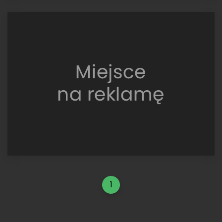
Subaru
Legacy
RS,
Tour
de
Corse
1991
1