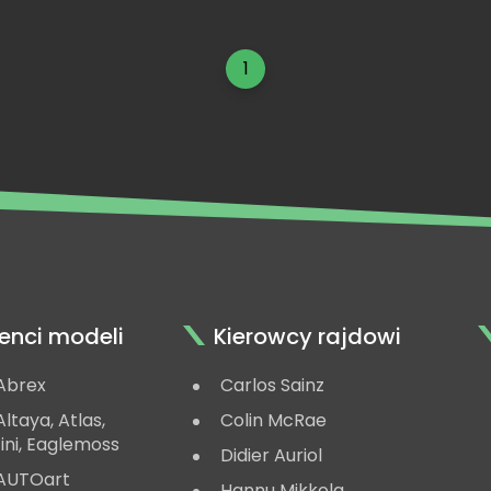
1
enci modeli
Kierowcy rajdowi
Abrex
Carlos Sainz
ltaya, Atlas,
Colin McRae
ini, Eaglemoss
Didier Auriol
AUTOart
Hannu Mikkola