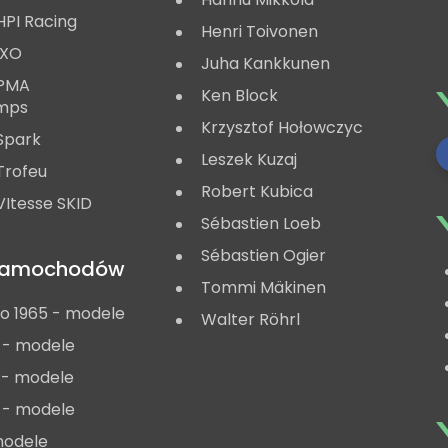
HPI Racing
Henri Toivonen
IXO
Juha Kankkunen
 PMA
Ken Block
mps
Krzysztof Hołowczyc
Spark
Leszek Kuzaj
Trofeu
Robert Kubica
Itesse SKID
Sébastien Loeb
Sébastien Ogier
 samochodów
Tommi Mäkinen
do 1965 - modele
Walter Röhrl
 - modele
 - modele
 - modele
modele