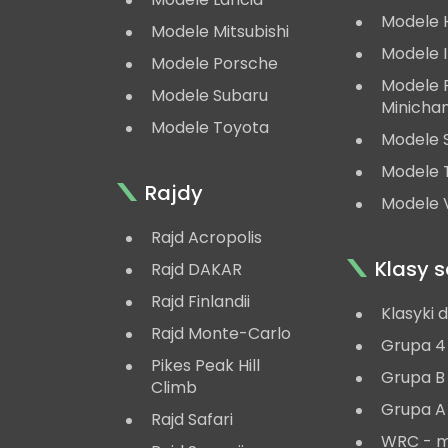
Modele 
Modele Mitsubishi
Modele 
Modele Porsche
Modele
Modele Subaru
Minicha
Modele Toyota
Modele 
Modele 
Rajdy
Modele V
Rajd Acropolis
Klasy
Rajd DAKAR
Rajd Finlandii
Klasyki 
Rajd Monte-Carlo
Grupa 4
Pikes Peak Hill
Grupa B
Climb
Grupa A
Rajd Safari
WRC - 