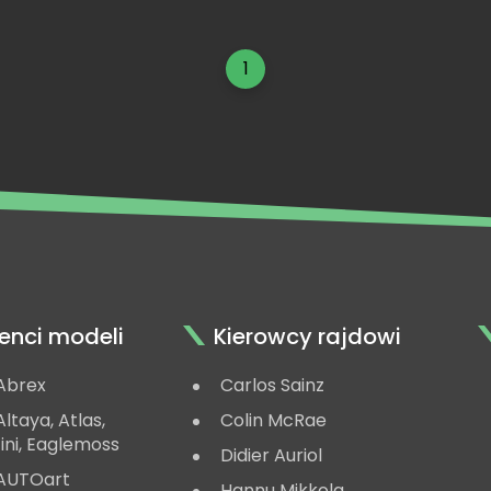
1
enci modeli
Kierowcy rajdowi
Abrex
Carlos Sainz
ltaya, Atlas,
Colin McRae
ini, Eaglemoss
Didier Auriol
AUTOart
Hannu Mikkola