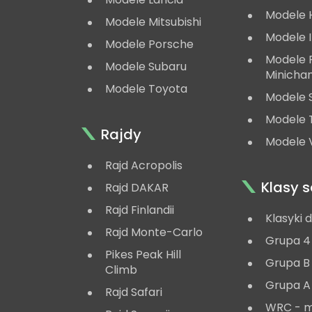
Modele 
Modele Mitsubishi
Modele 
Modele Porsche
Modele
Modele Subaru
Minicha
Modele Toyota
Modele 
Modele 
Rajdy
Modele V
Rajd Acropolis
Klasy
Rajd DAKAR
Rajd Finlandii
Klasyki 
Rajd Monte-Carlo
Grupa 4
Pikes Peak Hill
Grupa B
Climb
Grupa A
Rajd Safari
WRC - 