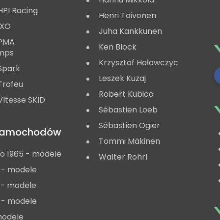
HPI Racing
Henri Toivonen
IXO
Juha Kankkunen
 PMA
Ken Block
mps
Krzysztof Hołowczyc
Spark
Leszek Kuzaj
Trofeu
Robert Kubica
Itesse SKID
Sébastien Loeb
Sébastien Ogier
 samochodów
Tommi Mäkinen
do 1965 - modele
Walter Röhrl
 - modele
 - modele
 - modele
modele