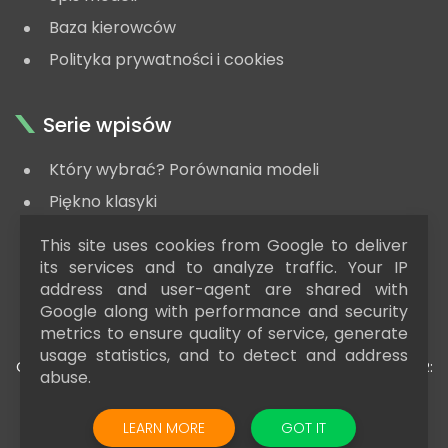
Baza kierowców
Polityka prywatności i cookies
Serie wpisów
Który wybrać? Porównania modeli
Piękno klasyki
#zaGrosze - modele za niską cenę
This site uses cookies from Google to deliver
Poradnik kolekcjonera
its services and to analyze traffic. Your IP
address and user-agent are shared with
Google along with performance and security
metrics to ensure quality of service, generate
usage statistics, and to detect and address
COPYRIGHT © 2015 - 2025
RAJDOWAKOLEKCJA.PL
| AUTOR:
abuse.
DAMIAN SZYDŁOWSKI | BLOG NAPĘDZANY PRZEZ
BLOGGER
LEARN MORE
COOKIES
GOT IT