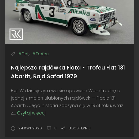
Safari
1995
,
#Fiat
#Trofeu
Najlepsza rajdówka Fiata • Trofeu Fiat 131
Abarth, Rajd Safari 1979
Hej! W dzisiejszym wpisie opowiem Wam trochę o
jednej z moich ulubionych rajdówek — Fiacie 131
Abarth . Jego historia zaczyna się w 1974 roku, wraz
z...
Czytaj więcej
Najlepsza
rajdówka
Fiata
24 KWI 2020
8
UDOSTĘPNIJ
•