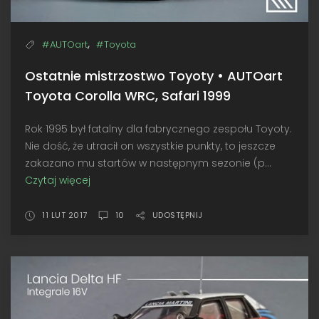
,
#AUTOart
#Toyota
Ostatnie mistrzostwo Toyoty • AUTOart
Toyota Corolla WRC, Safari 1999
Rok 1995 był fatalny dla fabrycznego zespołu Toyoty.
Nie dość, że utracił on wszystkie punkty, to jeszcze
zakazano mu startów w następnym sezonie (p...
Czytaj więcej
Ostatnie
mistrzostwo
Toyoty
11 LUT 2017
10
UDOSTĘPNIJ
•
AUTOart
Toyota
Corolla
WRC,
Safari