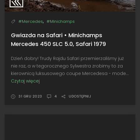
,
#Mercedes
#Minichamps
Gwiazda na Safari • Minichamps
Mercedes 450 SLC 5.0, Safari 1979
Dzień dobry! Trudy Rajdu Safari przemierzaliśmy już
nie raz, a w tegorocznego Sylwestra zrobimy to za
kierownicą luksusowego coupe Mercedesa - mode...
Czytaj więcej
Gwiazda
na
Safari
31 GRU 2023
4
UDOSTĘPNIJ
•
Minichamps
Mercedes
450
SLC