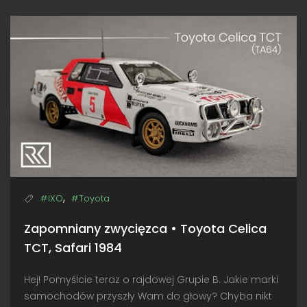
Trofeu
Fiat
131
Abarth,
Rajd
Safari
1979
,
#IXO
#Toyota
Zapomniany zwycięzca • Toyota Celica
TCT, Safari 1984
Hej! Pomyślcie teraz o rajdowej Grupie B. Jakie marki
samochodów przyszły Wam do głowy? Chyba nikt