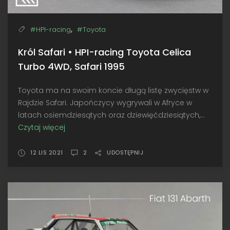
,
#HPI-racing
#Toyota
Król Safari • HPI-racing Toyota Celica
Turbo 4WD, Safari 1995
Toyota ma na swoim koncie długą listę zwycięstw w
Rajdzie Safari. Japończycy wygrywali w Afryce w
latach osiemdziesątych oraz dziewięćdziesiątych,...
Czytaj więcej
Król
Safari
•
12 LIS 2021
2
UDOSTĘPNIJ
HPI-
racing
Toyota
Celica
Turbo
4WD,