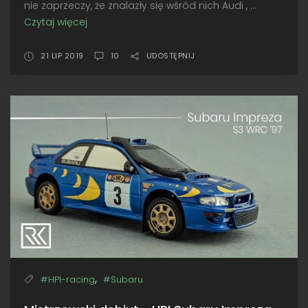
nie zaprzeczy, że znalazły się wśród nich Audi , ...
Czytaj więcej
Zapomniany
zwycięzca
•
21 LIP 2019
10
UDOSTĘPNIJ
Toyota
Celica
TCT,
Safari
1984
,
#HPI-racing
#Subaru