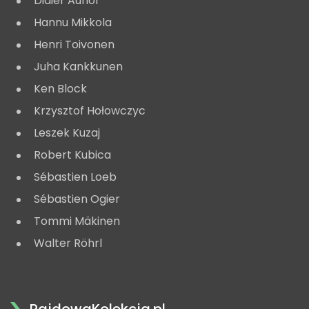
Didier Auriol
Hannu Mikkola
Henri Toivonen
Juha Kankkunen
Ken Block
Krzysztof Hołowczyc
Leszek Kuzaj
Robert Kubica
Sébastien Loeb
Sébastien Ogier
Tommi Mäkinen
Walter Röhrl
RajdowaKolekcja.pl