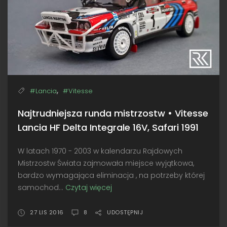
1999
,
#Lancia
#Vitesse
Najtrudniejsza runda mistrzostw • Vitesse
Lancia HF Delta Integrale 16V, Safari 1991
W latach 1970 - 2003 w kalendarzu Rajdowych
Mistrzostw Świata zajmowała miejsce wyjątkowa,
bardzo wymagająca eliminacja , na potrzeby której
samochod...
Czytaj więcej
Najtrudniejsza
runda
mistrzostw
27 LIS 2016
8
UDOSTĘPNIJ
•