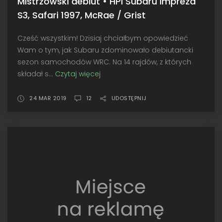
Mistrzowski debiut • HPI Subaru Impreza
S3, Safari 1997, McRae / Grist
Cześć wszystkim! Dzisiaj chciałbym opowiedzieć
Wam o tym, jak Subaru zdominowało debiutancki
sezon samochodów WRC. Na 14 rajdów, z których
składał s...
Czytaj więcej
Mistrzowski
debiut
•
24 MAR 2019
12
UDOSTĘPNIJ
HPI
Subaru
Impreza
S3,
Safari
1997,
McRae
/
Grist