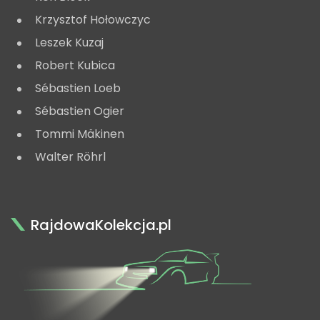
Krzysztof Hołowczyc
Leszek Kuzaj
Robert Kubica
Sébastien Loeb
Sébastien Ogier
Tommi Mäkinen
Walter Röhrl
RajdowaKolekcja.pl