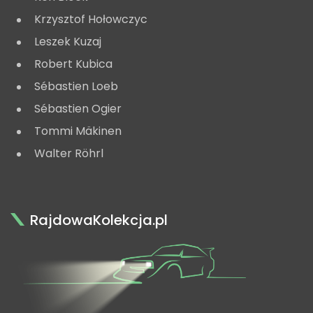
Krzysztof Hołowczyc
Leszek Kuzaj
Robert Kubica
Sébastien Loeb
Sébastien Ogier
Tommi Mäkinen
Walter Röhrl
RajdowaKolekcja.pl