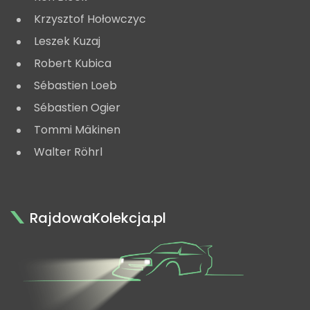
Krzysztof Hołowczyc
Leszek Kuzaj
Robert Kubica
Sébastien Loeb
Sébastien Ogier
Tommi Mäkinen
Walter Röhrl
RajdowaKolekcja.pl