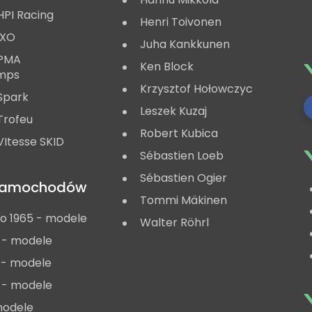
HPI Racing
Henri Toivonen
IXO
Juha Kankkunen
 PMA
Ken Block
mps
Krzysztof Hołowczyc
Spark
Leszek Kuzaj
Trofeu
Robert Kubica
Itesse SKID
Sébastien Loeb
Sébastien Ogier
 samochodów
Tommi Mäkinen
do 1965 - modele
Walter Röhrl
 - modele
 - modele
 - modele
modele