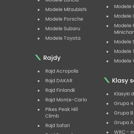
Modele 
Modele Mitsubishi
Modele 
Modele Porsche
Modele
Modele Subaru
Minicha
Modele Toyota
Modele 
Modele 
Rajdy
Modele V
Rajd Acropolis
Klasy
Rajd DAKAR
Rajd Finlandii
Klasyki 
Rajd Monte-Carlo
Grupa 4
Pikes Peak Hill
Grupa B
Climb
Grupa A
Rajd Safari
WRC - 