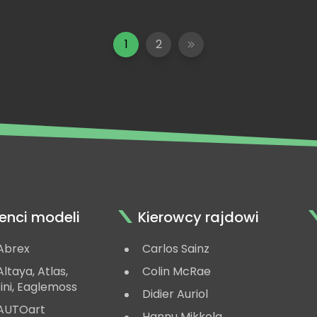
1
2
enci modeli
Kierowcy rajdowi
Abrex
Carlos Sainz
ltaya, Atlas,
Colin McRae
ini, Eaglemoss
Didier Auriol
AUTOart
Hannu Mikkola