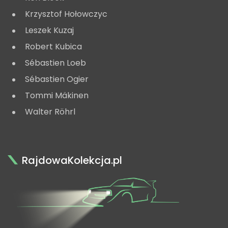
Krzysztof Hołowczyc
Leszek Kuzaj
Robert Kubica
Sébastien Loeb
Sébastien Ogier
Tommi Mäkinen
Walter Röhrl
RajdowaKolekcja.pl